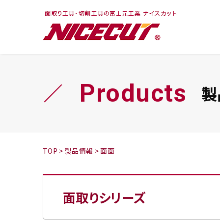
フェイス・ショルダ
切削まめ知識
トラ
旋盤
ー
シリーズ
Products
製
鬼
シリーズ
チップ
TOP
>
製品情報
>
面面
面取りシリーズ