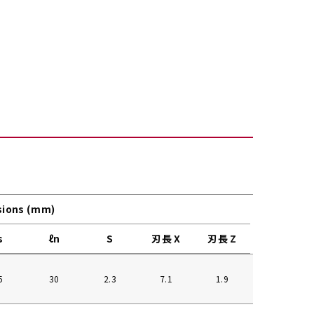
ions (mm)
α°
s
ℓn
S
刃長 X
刃長 Z
5
30
2.3
7.1
1.9
15°