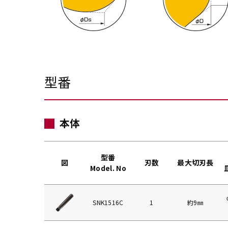
型番
本体
型番
図
刃数
最大切刃長
Model. No
SNK1516C
1
約9㎜