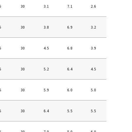
5
30
3.1
7.1
2.6
20°
5
30
3.8
6.9
3.2
25°
5
30
4.5
6.8
3.9
30°
5
30
5.2
6.4
4.5
35°
5
30
5.9
6.0
5.0
40°
5
30
6.4
5.5
5.5
45°
5
30
7.0
5.0
6.0
50°