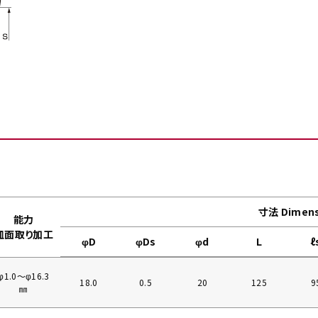
寸法 Dimens
能力
皿面取り加工
φD
φDs
φd
L
ℓ
φ1.0〜φ16.3
18.0
0.5
20
125
9
㎜