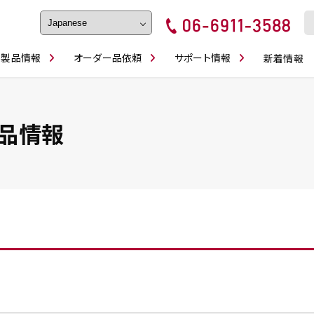
製品情報
オーダー品依頼
サポート情報
新着情報
フェイス・ショルダーシリーズ
磨きの鬼
卓上型面取り機
ブルシューティング
ロックピンの逆ジメに注意
カタログダウンロ
工具
シリーズ
かんたんオーダー
スティック異形状タイプ
シリーズ
品情報
・ビット情報
工具・部品一覧