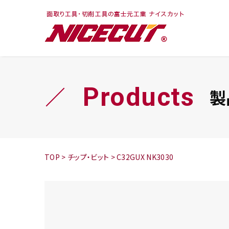
フェイス・ショルダ
切削まめ知識
トラ
旋盤
ー
シリーズ
Products
製
鬼
シリーズ
チップ
TOP
>
チップ・ビット
>
C32GUX NK3030