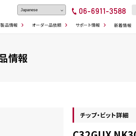
製品情報
オーダー品依頼
サポート情報
新着情報
フェイス・ショルダーシリーズ
磨きの鬼
卓上型面取り機
ブルシューティング
ロックピンの逆ジメに注意
カタログダウンロ
工具
シリーズ
かんたんオーダー
スティック異形状タイプ
シリーズ
品情報
・ビット情報
工具・部品一覧
チップ・ビット詳細
C32GUX NK3