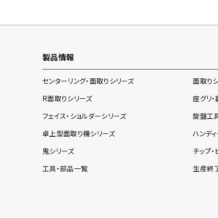
製品情報
センターリング・面取り
シリーズ
面取り
R面取り
シリーズ
座グリ・
フェイス・ショルダー
シリーズ
旋盤工
卓上型面取り機
シリーズ
ハンディ
鬼
シリーズ
チップ・
工具・部品一覧
生産終