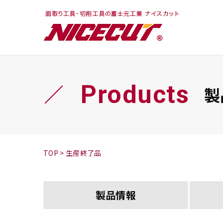
フェイス・ショルダ
切削まめ知識
トラ
旋盤
ー
シリーズ
Products
製
鬼
シリーズ
チップ
TOP
>
生産終了品
製品情報