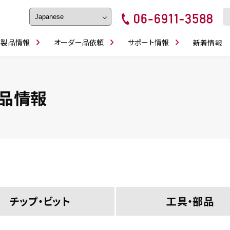
製品情報
オーダー品依頼
サポート情報
新着情報
フェイス・ショルダーシリーズ
磨きの鬼
卓上型面取り機
ブルシューティング
ロックピンの逆ジメに注意
カタログダウンロ
工具
シリーズ
かんたんオーダー
スティック異形状タイプ
シリーズ
品情報
・ビット情報
工具・部品一覧
チップ・ビット
工具・部品