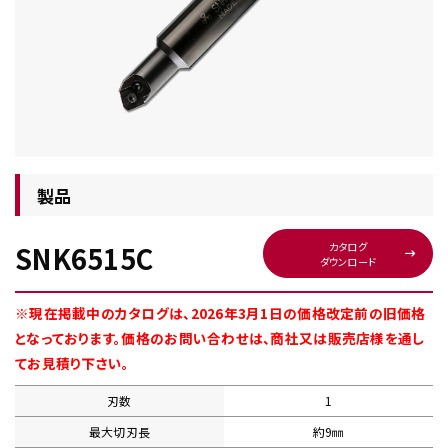
チップ・ビット情報
製品
SNK6515C
カタログ
ダウンロード
工具・部品一覧
※現在掲載中のカタログは、2026年3月1日の価格改定前の旧価格
となっております。価格のお問い合わせは、商社又は販売店様を通し
てお見積り下さい。
刃数
1
生産終了品
最大切刃長
約9㎜