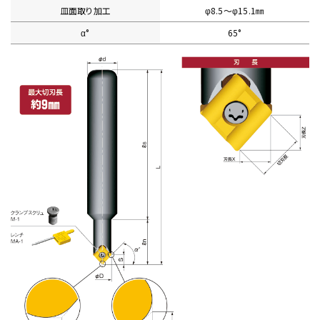
皿面取り加工
φ8.5〜φ15.1㎜
α°
65°