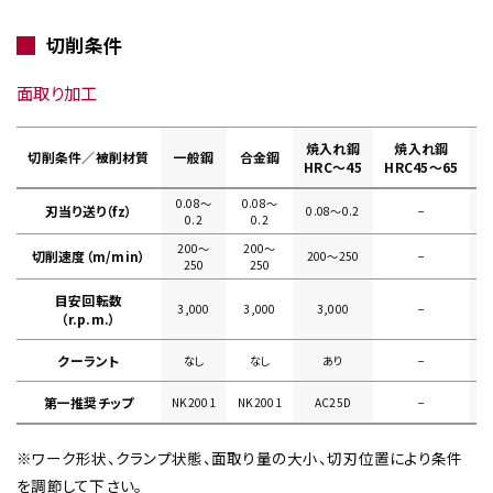
切削条件
面取り加工
焼入れ鋼
焼入れ鋼
切削条件／被削材質
一般鋼
合金鋼
HRC～45
HRC45～65
0.08〜
0.08〜
刃当り送り（fz）
0.08〜0.2
−
0
0.2
0.2
200〜
200〜
切削速度（m/min）
200〜250
−
250
250
目安回転数
3,000
3,000
3,000
−
（r.p.m.）
クーラント
なし
なし
あり
−
第一推奨チップ
NK2001
NK2001
AC25D
−
※ワーク形状、クランプ状態、面取り量の大小、切刃位置により条件
を調節して下さい。