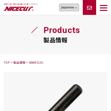
旋盤工具
シリーズ
製品情報
切削まめ知識
Products
フェイス・ショルダーシリーズ
かんたんオーダー
オーダー品依頼
トラブルシューティング
磨きの鬼
スティック異形状タイプ
サポート情報
製品情報
卓上型面取り機
シリーズ
ロックピンの逆ジメに注意
新着情報
カタログダウンロード
修理依頼書
採用情報
TOP
>
製品情報
>
SNK6515C
会社概要
ハンディー
シリーズ
鬼
シリーズ