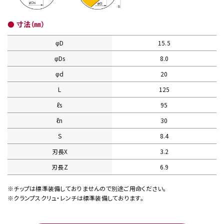
● 寸法（㎜）
φD
15.5
φDs
8.0
φd
20
L
125
ℓs
95
ℓn
30
S
8.4
刃長X
3.2
刃長Z
6.9
※チップは標準装備しておりませんので別途ご用命ください。
※クランプスクリュ・レンチは標準装備しております。