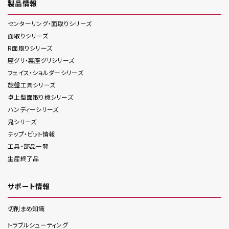
製品情報
センターリング・面取り
シリーズ
面取り
シリーズ
R面取り
シリーズ
座グリ・裏座グリ
シリーズ
フェイス・ショルダー
シリーズ
旋盤工具
シリーズ
卓上型面取り機
シリーズ
ハンディー
シリーズ
鬼
シリーズ
チップ・ビット情報
工具・部品一覧
生産終了品
サポート情報
切削まめ知識
トラブルシューティング