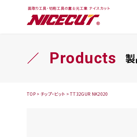
フェイス・ショルダ
切削まめ知識
トラ
旋盤
ー
シリーズ
Products
製
鬼
シリーズ
チップ
TOP
>
チップ・ビット
>
TT32GUR NK2020