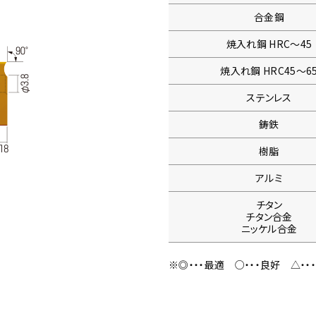
合金鋼
焼入れ鋼
HRC〜45
焼入れ鋼
HRC45〜6
ステンレス
鋳鉄
樹脂
アルミ
チタン
チタン合金
ニッケル合金
※◎・・・最適
○・・・良好
△・・