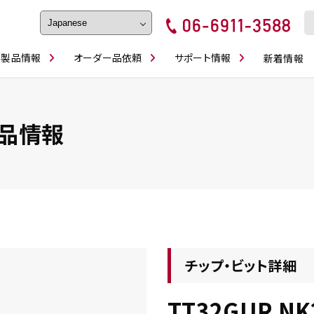
製品情報
オーダー品依頼
サポート情報
新着情報
フェイス・ショルダーシリーズ
磨きの鬼
卓上型面取り機
ブルシューティング
ロックピンの逆ジメに注意
カタログダウンロ
工具
シリーズ
かんたんオーダー
スティック異形状タイプ
シリーズ
品情報
・ビット情報
工具・部品一覧
チップ・ビット詳細
TT32GUR NK