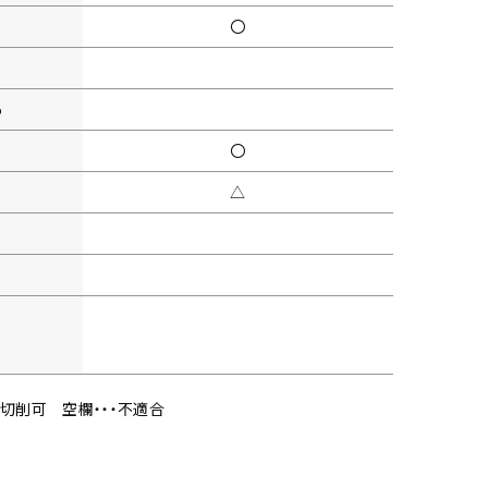
〇
5
〇
△
・切削可
空欄・・・不適合