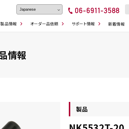
製品情報
オーダー品依頼
サポート情報
新着情報
フェイス・ショルダーシリーズ
磨きの鬼
卓上型面取り機
ブルシューティング
ロックピンの逆ジメに注意
カタログダウンロ
工具
シリーズ
かんたんオーダー
スティック異形状タイプ
シリーズ
品情報
・ビット情報
工具・部品一覧
製品
NK5532T-20