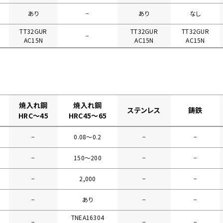
あり
−
あり
なし
TT32GUR
TT32GUR
TT32GUR
−
AC15N
AC15N
AC15N
焼入れ鋼
焼入れ鋼
ステンレス
鋳鉄
HRC～45
HRC45～65
−
0.08〜0.2
−
−
−
150〜200
−
−
−
2,000
−
−
−
あり
−
−
TNEA16304
−
−
−