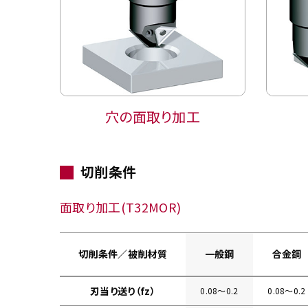
穴の面取り加工
切削条件
面取り加工(T32MOR)
切削条件／被削材質
一般鋼
合金鋼
刃当り送り（fz）
0.08〜0.2
0.08〜0.2