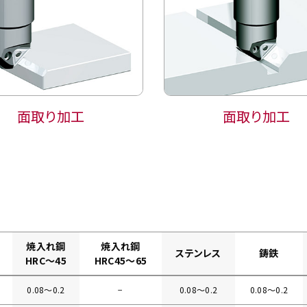
面取り加工
面取り加工
焼入れ鋼
焼入れ鋼
ステンレス
鋳鉄
HRC～45
HRC45～65
0.08〜0.2
−
0.08〜0.2
0.08〜0.2