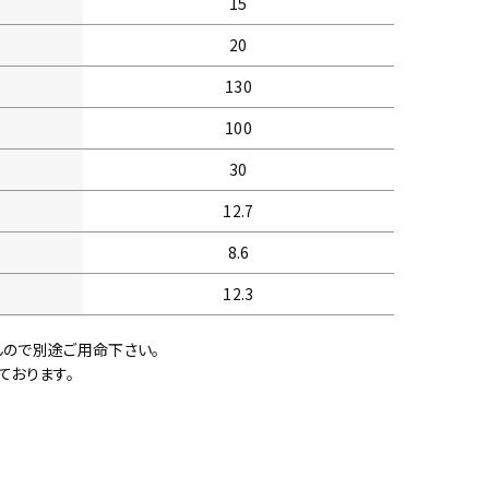
15
20
130
100
30
12.7
8.6
12.3
んので別途ご用命下さい。
ております。