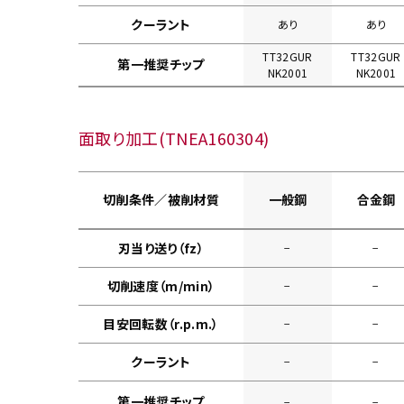
クーラント
あり
あり
TT32GUR
TT32GUR
第一推奨チップ
NK2001
NK2001
面取り加工(TNEA160304)
切削条件／被削材質
一般鋼
合金鋼
刃当り送り（fz）
−
−
切削速度（m/min）
−
−
目安回転数（r.p.m.）
−
−
クーラント
−
−
第一推奨チップ
−
−