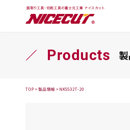
フェイス・ショルダ
切削まめ知識
トラ
旋盤
ー
シリーズ
Products
製
鬼
シリーズ
チップ
TOP
>
製品情報
>
NK5532T-20