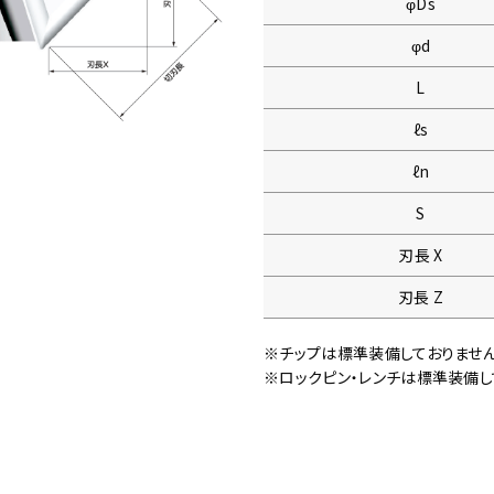
φDs
φd
L
ℓs
ℓn
S
刃長 X
刃長 Z
※チップは標準装備しておりませ
※ロックピン・レンチは標準装備し