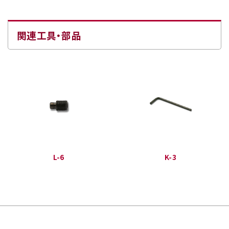
関連工具・部品
L-6
K-3