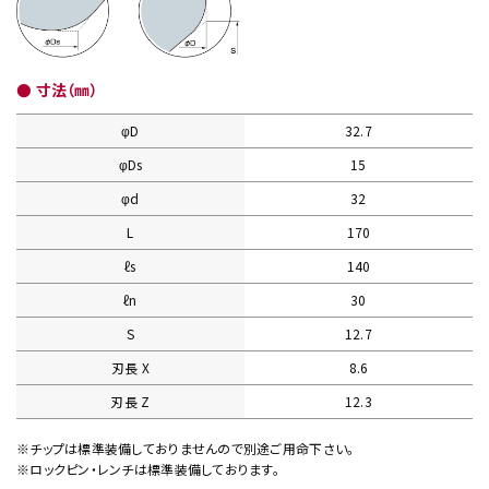
● 寸法（㎜）
φD
32.7
φDs
15
φd
32
L
170
ℓs
140
ℓn
30
S
12.7
刃長 X
8.6
刃長 Z
12.3
※チップは標準装備しておりませんので別途ご用命下さい。
※ロックピン・レンチは標準装備しております。