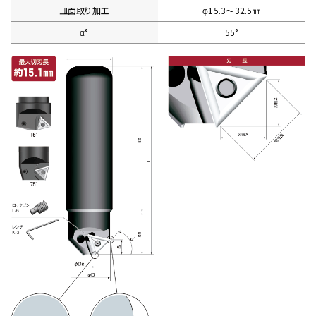
皿面取り加工
φ15.3〜32.5㎜
α°
55°