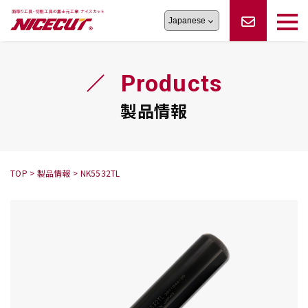
旋盤工具
シリーズ
製品情報
切削まめ知識
Products
フェイス・ショルダーシリーズ
かんたんオーダー
オーダー品依頼
トラブルシューティング
磨きの鬼
スティック異形状タイプ
サポート情報
製品情報
卓上型面取り機
シリーズ
ロックピンの逆ジメに注意
新着情報
カタログダウンロード
修理依頼書
採用情報
TOP
>
製品情報
>
NK5532TL
会社概要
ハンディー
シリーズ
鬼
シリーズ