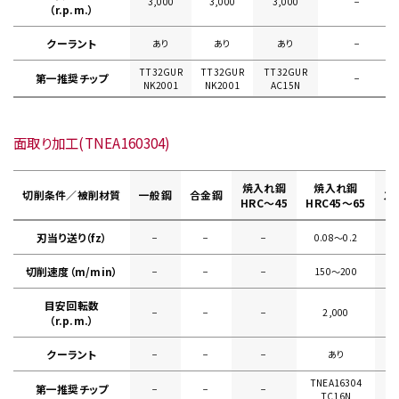
3,000
3,000
3,000
−
（r.p.m.）
クーラント
あり
あり
あり
−
TT32GUR
TT32GUR
TT32GUR
第一推奨チップ
−
NK2001
NK2001
AC15N
面取り加工(TNEA160304)
焼入れ鋼
焼入れ鋼
切削条件／被削材質
一般鋼
合金鋼
ス
HRC～45
HRC45～65
刃当り送り（fz）
−
−
−
0.08〜0.2
切削速度（m/min）
−
−
−
150〜200
目安回転数
−
−
−
2,000
（r.p.m.）
クーラント
−
−
−
あり
TNEA16304
第一推奨チップ
−
−
−
TC16N