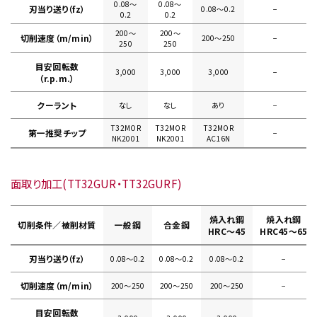
0.08〜
0.08〜
刃当り送り（fz）
0.08〜0.2
−
0.2
0.2
200〜
200〜
切削速度（m/min）
200〜250
−
250
250
目安回転数
3,000
3,000
3,000
−
（r.p.m.）
クーラント
なし
なし
あり
−
T32MOR
T32MOR
T32MOR
第一推奨チップ
−
NK2001
NK2001
AC16N
面取り加工(TT32GUR・TT32GURF)
焼入れ鋼
焼入れ鋼
切削条件／被削材質
一般鋼
合金鋼
HRC～45
HRC45～65
刃当り送り（fz）
0.08〜0.2
0.08〜0.2
0.08〜0.2
−
切削速度（m/min）
200〜250
200〜250
200〜250
−
目安回転数