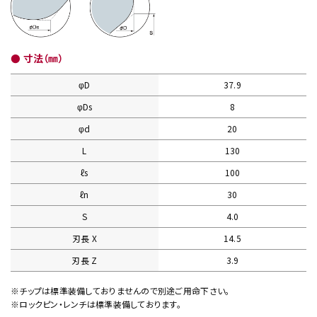
● 寸法（㎜）
φD
37.9
φDs
8
φd
20
L
130
ℓs
100
ℓn
30
S
4.0
刃長 X
14.5
刃長 Z
3.9
※チップは標準装備しておりませんので別途ご用命下さい。
※ロックピン・レンチは標準装備しております。