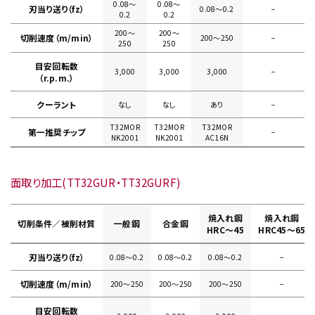
0.08〜
0.08〜
刃当り送り（fz）
0.08〜0.2
−
0.2
0.2
200〜
200〜
切削速度（m/min）
200〜250
−
250
250
目安回転数
3,000
3,000
3,000
−
（r.p.m.）
クーラント
なし
なし
あり
−
T32MOR
T32MOR
T32MOR
第一推奨チップ
−
NK2001
NK2001
AC16N
面取り加工(TT32GUR・TT32GURF)
焼入れ鋼
焼入れ鋼
切削条件／被削材質
一般鋼
合金鋼
HRC～45
HRC45～65
刃当り送り（fz）
0.08〜0.2
0.08〜0.2
0.08〜0.2
−
切削速度（m/min）
200〜250
200〜250
200〜250
−
目安回転数