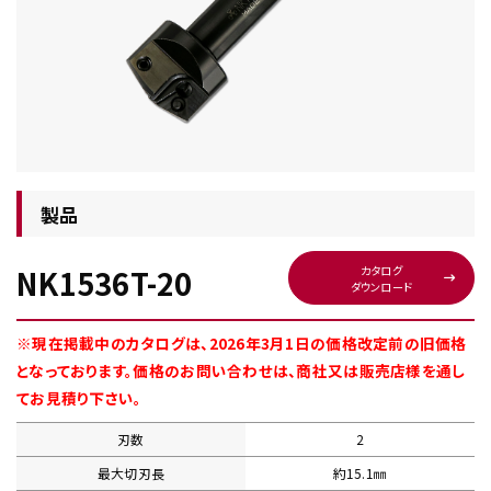
チップ・ビット情報
製品
NK1536T-20
カタログ
ダウンロード
工具・部品一覧
※現在掲載中のカタログは、2026年3月1日の価格改定前の旧価格
となっております。価格のお問い合わせは、商社又は販売店様を通し
てお見積り下さい。
刃数
2
生産終了品
最大切刃長
約15.1㎜