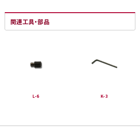
関連工具・部品
L-6
K-3