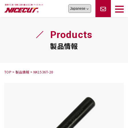
旋盤工具
シリーズ
製品情報
切削まめ知識
Products
フェイス・ショルダーシリーズ
かんたんオーダー
オーダー品依頼
トラブルシューティング
磨きの鬼
スティック異形状タイプ
サポート情報
製品情報
卓上型面取り機
シリーズ
ロックピンの逆ジメに注意
新着情報
カタログダウンロード
修理依頼書
採用情報
TOP
>
製品情報
>
NK1536T-20
会社概要
ハンディー
シリーズ
鬼
シリーズ