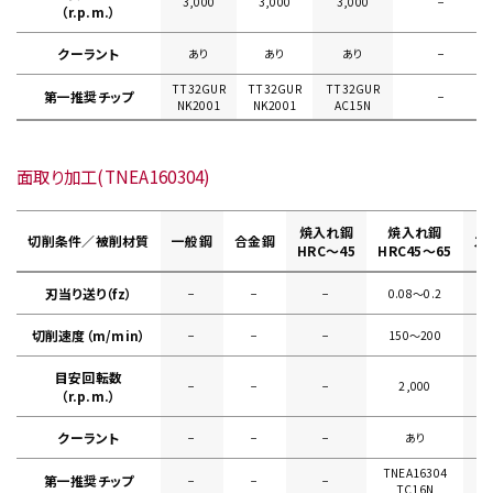
3,000
3,000
3,000
−
（r.p.m.）
クーラント
あり
あり
あり
−
TT32GUR
TT32GUR
TT32GUR
第一推奨チップ
−
NK2001
NK2001
AC15N
面取り加工(TNEA160304)
焼入れ鋼
焼入れ鋼
切削条件／被削材質
一般鋼
合金鋼
ス
HRC～45
HRC45～65
刃当り送り（fz）
−
−
−
0.08〜0.2
切削速度（m/min）
−
−
−
150〜200
目安回転数
−
−
−
2,000
（r.p.m.）
クーラント
−
−
−
あり
TNEA16304
第一推奨チップ
−
−
−
TC16N