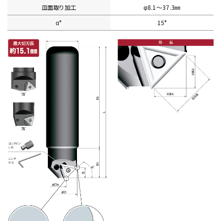
皿面取り加工
φ8.1〜37.3㎜
α°
15°