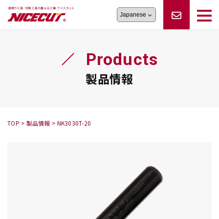
旋盤工具
シリーズ
製品情報
切削まめ知識
Products
フェイス・ショルダーシリーズ
かんたんオーダー
オーダー品依頼
トラブルシューティング
磨きの鬼
スティック異形状タイプ
サポート情報
製品情報
卓上型面取り機
シリーズ
ロックピンの逆ジメに注意
新着情報
カタログダウンロード
修理依頼書
採用情報
TOP
>
製品情報
>
NK3030T-20
会社概要
ハンディー
シリーズ
鬼
シリーズ