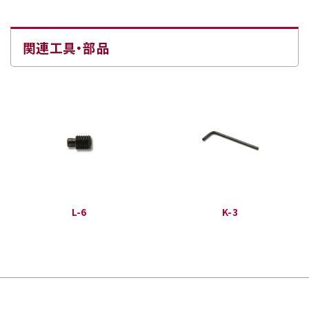
関連工具・部品
L-6
K-3