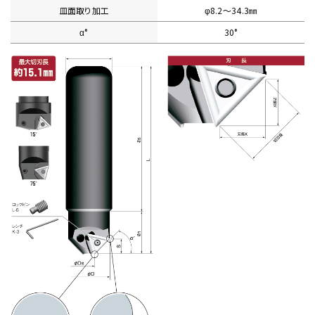
皿面取り加工
φ8.2〜34.3㎜
α°
30°