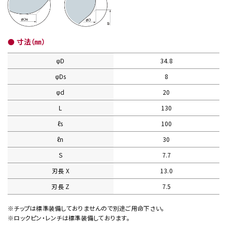
● 寸法（㎜）
φD
34.8
φDs
8
φd
20
L
130
ℓs
100
ℓn
30
S
7.7
刃長 X
13.0
刃長 Z
7.5
※チップは標準装備しておりませんので別途ご用命下さい。
※ロックピン・レンチは標準装備しております。