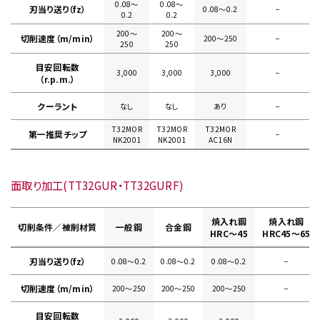
0.08〜
0.08〜
刃当り送り（fz）
0.08〜0.2
−
0.2
0.2
200〜
200〜
切削速度（m/min）
200〜250
−
250
250
目安回転数
3,000
3,000
3,000
−
（r.p.m.）
クーラント
なし
なし
あり
−
T32MOR
T32MOR
T32MOR
第一推奨チップ
−
NK2001
NK2001
AC16N
面取り加工(TT32GUR・TT32GURF)
焼入れ鋼
焼入れ鋼
切削条件／被削材質
一般鋼
合金鋼
HRC～45
HRC45～65
刃当り送り（fz）
0.08〜0.2
0.08〜0.2
0.08〜0.2
−
切削速度（m/min）
200〜250
200〜250
200〜250
−
目安回転数