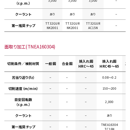
3,000
3,000
3,000
−
（r.p.m.）
クーラント
あり
あり
あり
−
TT32GUR
TT32GUR
TT32GUR
第一推奨チップ
−
NK2001
NK2001
AC15N
面取り加工(TNEA160304)
焼入れ鋼
焼入れ鋼
切削条件／被削材質
一般鋼
合金鋼
ス
HRC～45
HRC45～65
刃当り送り（fz）
−
−
−
0.08〜0.2
切削速度（m/min）
−
−
−
150〜200
目安回転数
−
−
−
2,000
（r.p.m.）
クーラント
−
−
−
あり
TNEA16304
第一推奨チップ
−
−
−
TC16N