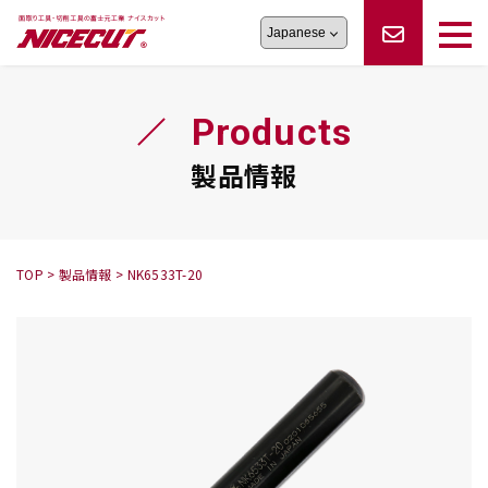
旋盤工具
シリーズ
製品情報
切削まめ知識
Products
フェイス・ショルダーシリーズ
かんたんオーダー
オーダー品依頼
トラブルシューティング
磨きの鬼
スティック異形状タイプ
サポート情報
製品情報
卓上型面取り機
シリーズ
ロックピンの逆ジメに注意
新着情報
カタログダウンロード
修理依頼書
採用情報
TOP
>
製品情報
>
NK6533T-20
会社概要
ハンディー
シリーズ
鬼
シリーズ