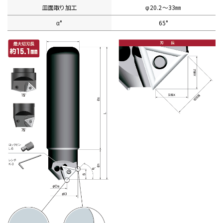
皿面取り加工
φ20.2〜33㎜
α°
65°