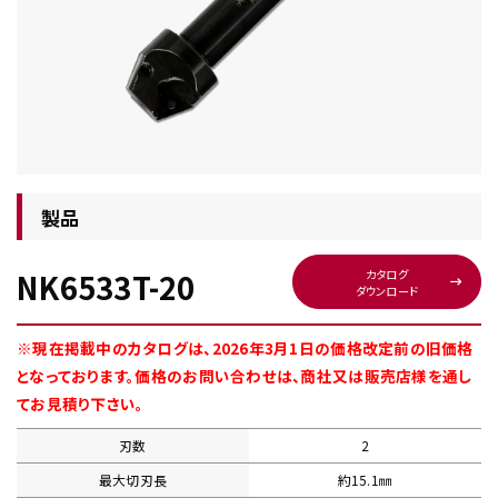
チップ・ビット情報
製品
NK6533T-20
カタログ
ダウンロード
工具・部品一覧
※現在掲載中のカタログは、2026年3月1日の価格改定前の旧価格
となっております。価格のお問い合わせは、商社又は販売店様を通し
てお見積り下さい。
刃数
2
生産終了品
最大切刃長
約15.1㎜