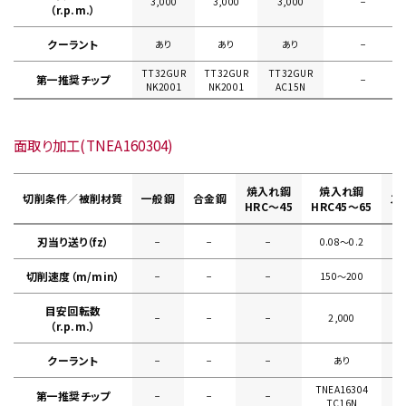
3,000
3,000
3,000
−
（r.p.m.）
クーラント
あり
あり
あり
−
TT32GUR
TT32GUR
TT32GUR
第一推奨チップ
−
NK2001
NK2001
AC15N
面取り加工(TNEA160304)
焼入れ鋼
焼入れ鋼
切削条件／被削材質
一般鋼
合金鋼
ス
HRC～45
HRC45～65
刃当り送り（fz）
−
−
−
0.08〜0.2
切削速度（m/min）
−
−
−
150〜200
目安回転数
−
−
−
2,000
（r.p.m.）
クーラント
−
−
−
あり
TNEA16304
第一推奨チップ
−
−
−
TC16N