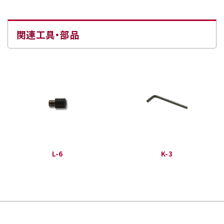
関連工具・部品
L-6
K-3