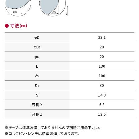
● 寸法（㎜）
φD
33.1
φDs
20
φd
20
L
130
ℓs
100
ℓn
30
S
14.0
刃長 X
6.3
刃長 Z
13.5
※チップは標準装備しておりませんので別途ご用命下さい。
※ロックピン・レンチは標準装備しております。