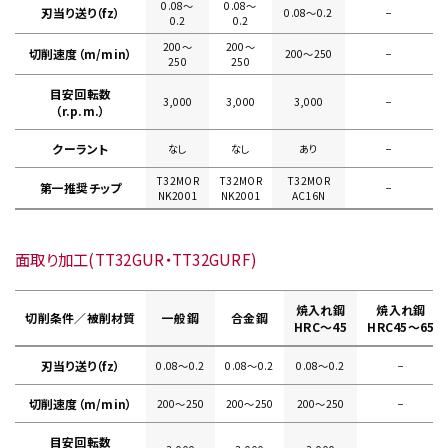
0.08〜
0.08〜
刃当り送り（fz）
0.08〜0.2
−
0.2
0.2
200〜
200〜
切削速度（m/min）
200〜250
−
250
250
目安回転数
3,000
3,000
3,000
−
（r.p.m.）
クーラント
なし
なし
あり
−
T32MOR
T32MOR
T32MOR
第一推奨チップ
−
NK2001
NK2001
AC16N
面取り加工(TT32GUR・TT32GURF)
焼入れ鋼
焼入れ鋼
切削条件／被削材質
一般鋼
合金鋼
HRC～45
HRC45～65
刃当り送り（fz）
0.08〜0.2
0.08〜0.2
0.08〜0.2
−
切削速度（m/min）
200〜250
200〜250
200〜250
−
目安回転数