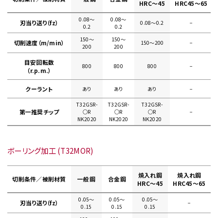
HRC～45
HRC45～65
0.08〜
0.08〜
刃当り送り（fz）
0.08〜0.2
−
0.2
0.2
150〜
150〜
切削速度（m/min）
150〜200
−
200
200
目安回転数
800
800
800
−
（r.p.m.）
クーラント
あり
あり
あり
−
T32GSR-
T32GSR-
T32GSR-
第一推奨チップ
○R
○R
○R
−
NK2020
NK2020
NK2020
ボーリング加工 (T32MOR)
焼入れ鋼
焼入れ鋼
切削条件／被削材質
一般鋼
合金鋼
HRC～45
HRC45～65
0.05〜
0.05〜
0.05〜
刃当り送り（fz）
−
0.15
0.15
0.15