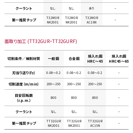
クーラント
なし
なし
あり
−
T32MOR
T32MOR
T32MOR
第一推奨チップ
−
NK2001
NK2001
AC16N
面取り加工 (TT32GUR・TT32GURF)
焼入れ鋼
焼入れ鋼
切削条件／被削材質
一般鋼
合金鋼
HRC～45
HRC45～65
刃当り送り（fz）
0.08〜0.2
0.08〜0.2
0.08〜0.2
−
切削速度（m/min）
200〜250
200〜250
200〜250
−
目安回転数
800
800
800
−
（r.p.m.）
クーラント
なし
なし
なし
−
TT32GUR
TT32GUR
TT32GUR
第一推奨チップ
−
NK2001
NK2001
AC15N