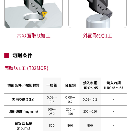
穴の面取り加工
外面取り加工
切削条件
面取り加工 (T32MOR)
焼入れ鋼
焼入れ鋼
切削条件／被削材質
一般鋼
合金鋼
HRC～45
HRC45～65
0.08〜
0.08〜
刃当り送り（fz）
0.08〜0.2
−
0.2
0.2
200〜
200〜
切削速度（m/min）
200〜250
−
250
250
目安回転数
800
800
800
−
（r.p.m.）