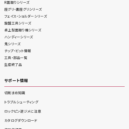
R面取り
シリーズ
座グリ・裏座グリ
シリーズ
フェイス・ショルダー
シリーズ
旋盤工具
シリーズ
卓上型面取り機
シリーズ
ハンディー
シリーズ
鬼
シリーズ
チップ・ビット情報
工具・部品一覧
生産終了品
サポート情報
切削まめ知識
トラブルシューティング
ロックピン逆ジメに注意
カタログダウンロード