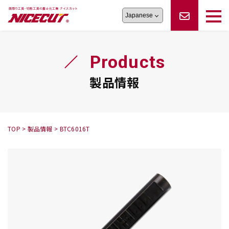
旋盤工具
シリーズ
製品情報
切削まめ知識
Products
フェイス・ショルダーシリーズ
かんたんオーダー
オーダー品依頼
トラブルシューティング
磨きの鬼
スティック異形状タイプ
サポート情報
製品情報
卓上型面取り機
シリーズ
ロックピンの逆ジメに注意
新着情報
カタログダウンロード
修理依頼書
採用情報
TOP
>
製品情報
>
BTC6016T
会社概要
ハンディー
シリーズ
鬼
シリーズ