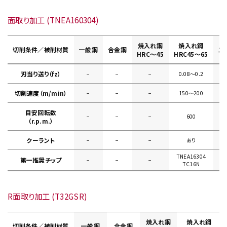
面取り加工 (TNEA160304)
焼入れ鋼
焼入れ鋼
切削条件／被削材質
一般鋼
合金鋼
ス
HRC～45
HRC45～65
刃当り送り（fz）
−
−
−
0.08〜0.2
切削速度（m/min）
−
−
−
150〜200
目安回転数
−
−
−
600
（r.p.m.）
クーラント
−
−
−
あり
TNEA16304
第一推奨チップ
−
−
−
TC16N
R面取り加工 (T32GSR)
焼入れ鋼
焼入れ鋼
切削条件／被削材質
一般鋼
合金鋼