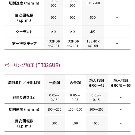
100〜
100〜
切削速度（m/min）
100〜200
−
200
200
目安回転数
600
600
500
−
（r.p.m.）
クーラント
あり
あり
あり
−
T32MOR
T32MOR
T32MOR
第一推奨チップ
−
NK2001
NK2001
AC16N
ボーリング加工 (TT32GUR)
焼入れ鋼
焼入れ鋼
切削条件／被削材質
一般鋼
合金鋼
HRC～45
HRC45～65
0.05〜
0.05〜
0.05〜
刃当り送り（fz）
−
0.15
0.15
0.15
切削速度（m/min）
100〜200
100〜200
200〜250
−
目安回転数
600
600
600
−
（r.p.m.）