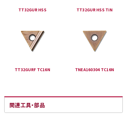
TT32GUR HSS
TT32GUR HSS TiN
TT32GURF TC16N
TNEA160304 TC16N
関連工具・部品