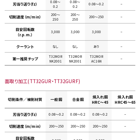
0.08〜
0.08〜
刃当り送り（fz）
0.08〜0.2
−
0.2
0.2
200〜
200〜
切削速度（m/min）
200〜250
−
250
250
目安回転数
3,000
3,000
3,000
−
（r.p.m.）
クーラント
なし
なし
あり
−
T32MOR
T32MOR
T32MOR
第一推奨チップ
−
NK2001
NK2001
AC16N
面取り加工(TT32GUR・TT32GURF)
焼入れ鋼
焼入れ鋼
切削条件／被削材質
一般鋼
合金鋼
HRC～45
HRC45～65
刃当り送り（fz）
0.08〜0.2
0.08〜0.2
0.08〜0.2
−
切削速度（m/min）
200〜250
200〜250
200〜250
−
目安回転数