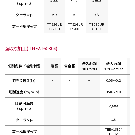
3,000
3,000
3,000
−
（r.p.m.）
クーラント
あり
あり
あり
−
TT32GUR
TT32GUR
TT32GUR
第一推奨チップ
−
NK2001
NK2001
AC15N
面取り加工(TNEA160304)
焼入れ鋼
焼入れ鋼
切削条件／被削材質
一般鋼
合金鋼
ス
HRC～45
HRC45～65
刃当り送り（fz）
−
−
−
0.08〜0.2
切削速度（m/min）
−
−
−
150〜200
目安回転数
−
−
−
2,000
（r.p.m.）
クーラント
−
−
−
あり
TNEA16304
第一推奨チップ
−
−
−
TC16N