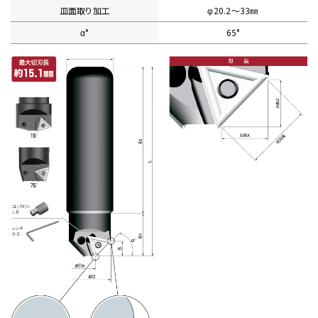
皿面取り加工
φ20.2〜33㎜
α°
65°