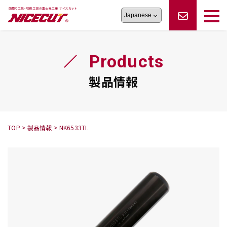
旋盤工具
シリーズ
製品情報
切削まめ知識
Products
フェイス・ショルダーシリーズ
かんたんオーダー
オーダー品依頼
トラブルシューティング
磨きの鬼
スティック異形状タイプ
サポート情報
製品情報
卓上型面取り機
シリーズ
ロックピンの逆ジメに注意
新着情報
カタログダウンロード
修理依頼書
採用情報
TOP
>
製品情報
>
NK6533TL
会社概要
ハンディー
シリーズ
鬼
シリーズ