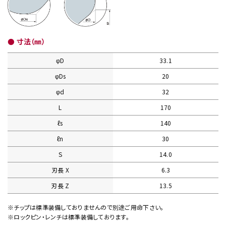
● 寸法（㎜）
φD
33.1
φDs
20
φd
32
L
170
ℓs
140
ℓn
30
S
14.0
刃長 X
6.3
刃長 Z
13.5
※チップは標準装備しておりませんので別途ご用命下さい。
※ロックピン・レンチは標準装備しております。