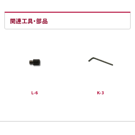
関連工具・部品
L-6
K-3