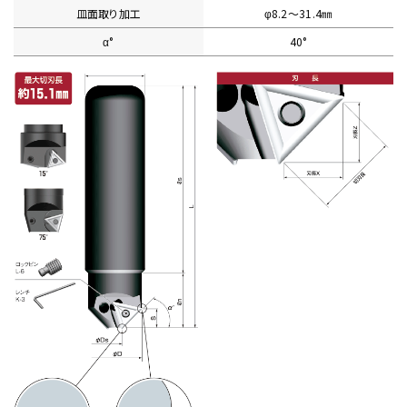
皿面取り加工
φ8.2〜31.4㎜
α°
40°