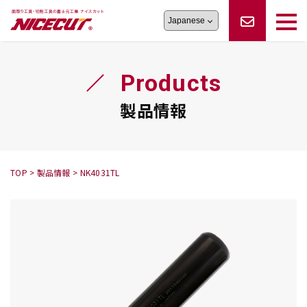
旋盤工具
シリーズ
製品情報
切削まめ知識
Products
フェイス・ショルダーシリーズ
かんたんオーダー
オーダー品依頼
トラブルシューティング
磨きの鬼
スティック異形状タイプ
サポート情報
製品情報
卓上型面取り機
シリーズ
ロックピンの逆ジメに注意
新着情報
カタログダウンロード
修理依頼書
採用情報
TOP
>
製品情報
>
NK4031TL
会社概要
ハンディー
シリーズ
鬼
シリーズ