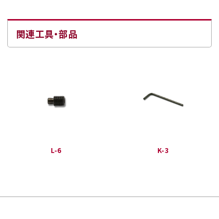
関連工具・部品
L-6
K-3