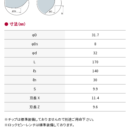
● 寸法（㎜）
φD
31.7
φDs
8
φd
32
L
170
ℓs
140
ℓn
30
S
9.9
刃長 X
11.4
刃長 Z
9.6
※チップは標準装備しておりませんので別途ご用命下さい。
※ロックピン・レンチは標準装備しております。