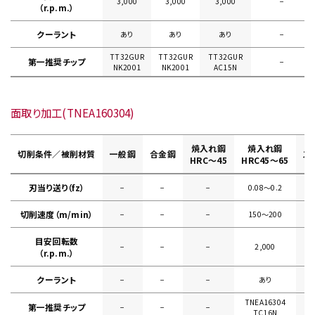
3,000
3,000
3,000
−
（r.p.m.）
クーラント
あり
あり
あり
−
TT32GUR
TT32GUR
TT32GUR
第一推奨チップ
−
NK2001
NK2001
AC15N
面取り加工(TNEA160304)
焼入れ鋼
焼入れ鋼
切削条件／被削材質
一般鋼
合金鋼
ス
HRC～45
HRC45～65
刃当り送り（fz）
−
−
−
0.08〜0.2
切削速度（m/min）
−
−
−
150〜200
目安回転数
−
−
−
2,000
（r.p.m.）
クーラント
−
−
−
あり
TNEA16304
第一推奨チップ
−
−
−
TC16N