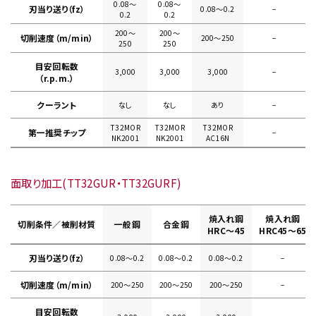
0.08〜
0.08〜
刃当り送り（fz）
0.08〜0.2
−
0.2
0.2
200〜
200〜
切削速度（m/min）
200〜250
−
250
250
目安回転数
3,000
3,000
3,000
−
（r.p.m.）
クーラント
なし
なし
あり
−
T32MOR
T32MOR
T32MOR
第一推奨チップ
−
NK2001
NK2001
AC16N
面取り加工(TT32GUR・TT32GURF)
焼入れ鋼
焼入れ鋼
切削条件／被削材質
一般鋼
合金鋼
HRC～45
HRC45～65
刃当り送り（fz）
0.08〜0.2
0.08〜0.2
0.08〜0.2
−
切削速度（m/min）
200〜250
200〜250
200〜250
−
目安回転数