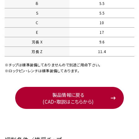
ℓi
5.5
S
5.5
C
10
E
17
刃長 X
9.6
刃長 Z
11.4
※チップは標準装備しておりませんので別途ご用命下さい。
※ロックピン・レンチは標準装備しております。
製品情報に戻る
(CAD・取説はこちらから)