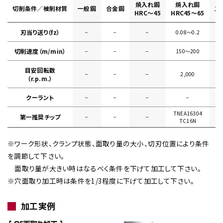
焼入れ鋼
焼入れ鋼
切削条件／被削材質
一般鋼
合金鋼
ス
HRC～45
HRC45～65
刃当り送り（fz）
−
−
−
0.08〜0.2
切削速度（m/min）
−
−
−
150〜200
目安回転数
−
−
−
2,000
（r.p.m.）
クーラント
−
−
−
−
TNEA16304
第一推奨チップ
−
−
−
TC16N
※ワーク形状、クランプ状態、面取り量の大小、切刃位置により条件
を調節して下さい。
面取り量が大きい時はなるべく条件を下げて加工して下さい。
※穴面取り加工時は条件を1/3程度に下げて加工して下さい。
加工実例