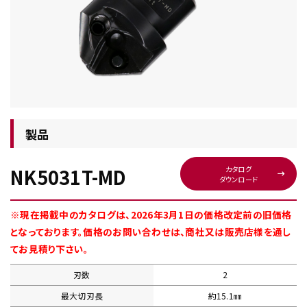
チップ・ビット情報
製品
NK5031T-MD
カタログ
ダウンロード
工具・部品一覧
※現在掲載中のカタログは、2026年3月1日の価格改定前の旧価格
となっております。価格のお問い合わせは、商社又は販売店様を通し
てお見積り下さい。
刃数
2
生産終了品
最大切刃長
約15.1㎜