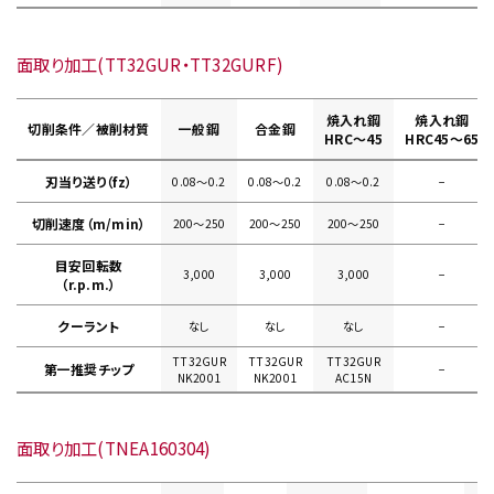
面取り加工(TT32GUR・TT32GURF)
焼入れ鋼
焼入れ鋼
切削条件／被削材質
一般鋼
合金鋼
HRC～45
HRC45～65
刃当り送り（fz）
0.08〜0.2
0.08〜0.2
0.08〜0.2
−
切削速度（m/min）
200〜250
200〜250
200〜250
−
目安回転数
3,000
3,000
3,000
−
（r.p.m.）
クーラント
なし
なし
なし
−
TT32GUR
TT32GUR
TT32GUR
第一推奨チップ
−
NK2001
NK2001
AC15N
面取り加工(TNEA160304)