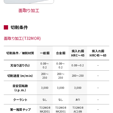
面取り加工
切削条件
面取り加工(T32MOR)
焼入れ鋼
焼入れ鋼
切削条件／被削材質
一般鋼
合金鋼
HRC～45
HRC45～65
0.08〜
0.08〜
刃当り送り（fz）
0.08〜0.2
−
0.2
0.2
200〜
200〜
切削速度（m/min）
200〜250
−
250
250
目安回転数
3,000
3,000
3,000
−
（r.p.m.）
クーラント
なし
なし
あり
−
T32MOR
T32MOR
T32MOR
第一推奨チップ
−
NK2001
NK2001
AC16N