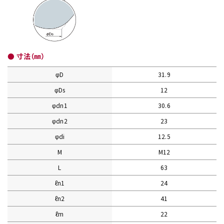
● 寸法（㎜）
φD
31.9
φDs
12
φdn1
30.6
φdn2
23
φdi
12.5
M
M12
L
63
ℓn1
24
ℓn2
41
ℓm
22