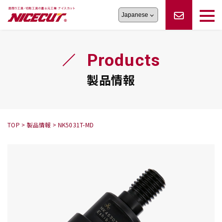
旋盤工具
シリーズ
製品情報
切削まめ知識
Products
フェイス・ショルダーシリーズ
かんたんオーダー
オーダー品依頼
トラブルシューティング
磨きの鬼
スティック異形状タイプ
サポート情報
製品情報
卓上型面取り機
シリーズ
ロックピンの逆ジメに注意
新着情報
カタログダウンロード
修理依頼書
採用情報
TOP
>
製品情報
>
NK5031T-MD
会社概要
ハンディー
シリーズ
鬼
シリーズ