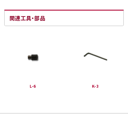
関連工具・部品
L-6
K-3