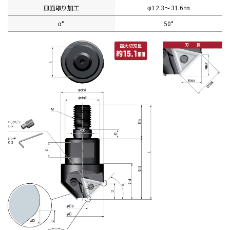
皿面取り加工
φ12.3〜31.6㎜
α°
50°