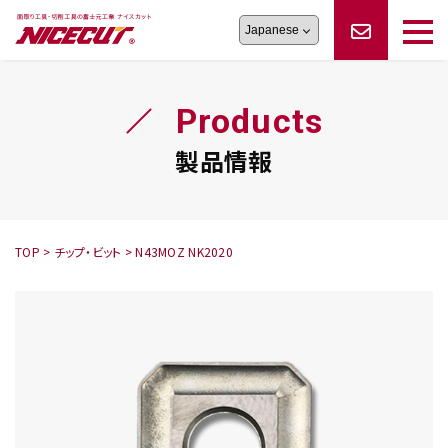
旋盤工具
シリーズ
製品情報
切削まめ知識
Products
フェイス・ショルダーシリーズ
かんたんオーダー
オーダー品依頼
トラブルシューティング
磨きの鬼
スティック異形状タイプ
サポート情報
製品情報
卓上型面取り機
シリーズ
ロックピンの逆ジメに注意
新着情報
カタログダウンロード
修理依頼書
採用情報
TOP
>
チップ・ビット
>
N43MOZ NK2020
会社概要
ハンディー
シリーズ
鬼
シリーズ