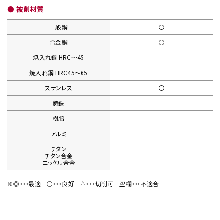
● 被削材質
一般鋼
〇
合金鋼
〇
焼入れ鋼
HRC〜45
焼入れ鋼
HRC45〜65
ステンレス
〇
鋳鉄
樹脂
アルミ
チタン
チタン合金
ニッケル合金
※◎・・・最適
○・・・良好
△・・・切削可
空欄・・・不適合