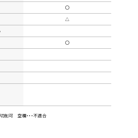
〇
△
5
〇
・切削可
空欄・・・不適合