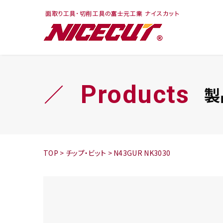
フェイス・ショルダ
切削まめ知識
トラ
旋盤
ー
シリーズ
Products
製
鬼
シリーズ
チップ
TOP
>
チップ・ビット
>
N43GUR NK3030