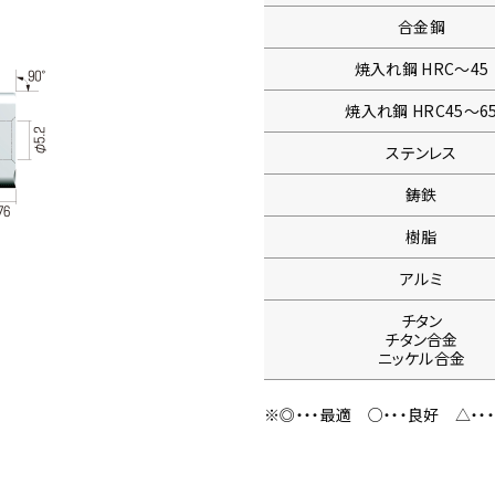
合金鋼
焼入れ鋼
HRC〜45
焼入れ鋼
HRC45〜6
ステンレス
鋳鉄
樹脂
アルミ
チタン
チタン合金
ニッケル合金
※◎・・・最適
○・・・良好
△・・