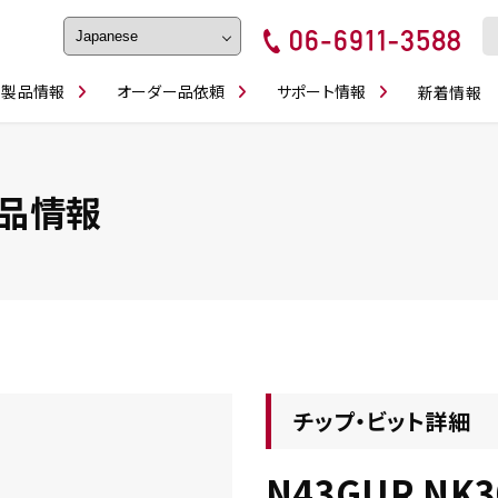
製品情報
オーダー品依頼
サポート情報
新着情報
フェイス・ショルダーシリーズ
磨きの鬼
卓上型面取り機
ブルシューティング
ロックピンの逆ジメに注意
カタログダウンロ
工具
シリーズ
かんたんオーダー
スティック異形状タイプ
シリーズ
品情報
・ビット情報
工具・部品一覧
チップ・ビット詳細
N43GUR NK3