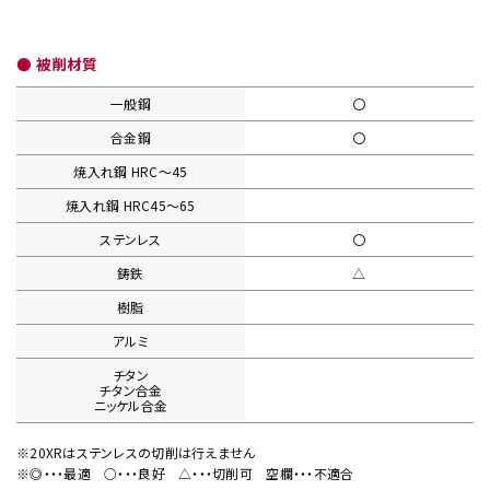
● 被削材質
一般鋼
〇
合金鋼
〇
焼入れ鋼
HRC〜45
焼入れ鋼
HRC45〜65
ステンレス
〇
鋳鉄
△
樹脂
アルミ
チタン
チタン合金
ニッケル合金
※20XRはステンレスの切削は行えません
※◎・・・最適
○・・・良好
△・・・切削可
空欄・・・不適合