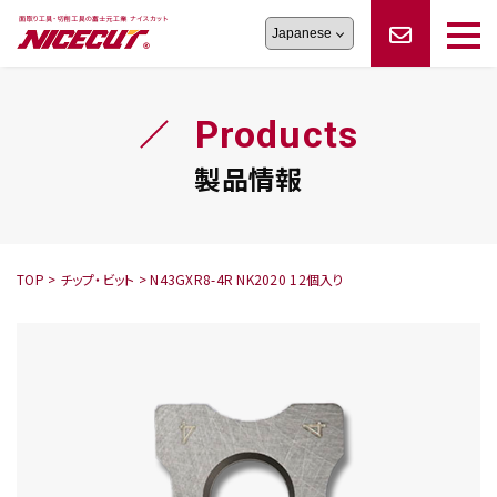
旋盤工具
シリーズ
製品情報
切削まめ知識
Products
フェイス・ショルダーシリーズ
かんたんオーダー
オーダー品依頼
トラブルシューティング
磨きの鬼
スティック異形状タイプ
サポート情報
製品情報
卓上型面取り機
シリーズ
ロックピンの逆ジメに注意
新着情報
カタログダウンロード
修理依頼書
採用情報
TOP
>
チップ・ビット
>
N43GXR8-4R NK2020 12個入り
会社概要
ハンディー
シリーズ
鬼
シリーズ