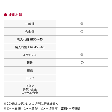
● 被削材質
一般鋼
◎
合金鋼
◎
焼入れ鋼
HRC〜45
焼入れ鋼
HRC45〜65
ステンレス
◎
鋳鉄
〇
樹脂
アルミ
チタン
チタン合金
ニッケル合金
※20XRはステンレスの切削は行えません
※◎・・・最適
○・・・良好
△・・・切削可
空欄・・・不適合