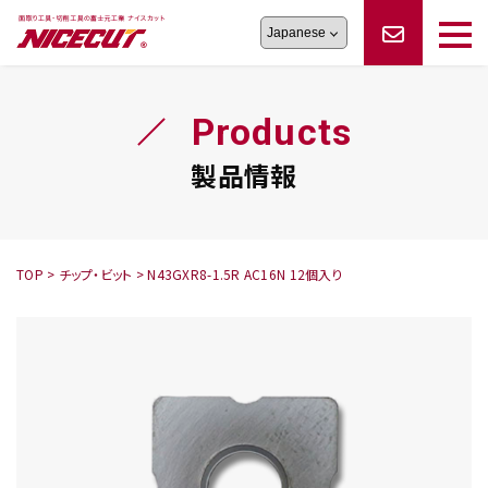
旋盤工具
シリーズ
製品情報
切削まめ知識
Products
フェイス・ショルダーシリーズ
かんたんオーダー
オーダー品依頼
トラブルシューティング
磨きの鬼
スティック異形状タイプ
サポート情報
製品情報
卓上型面取り機
シリーズ
ロックピンの逆ジメに注意
新着情報
カタログダウンロード
修理依頼書
採用情報
TOP
>
チップ・ビット
>
N43GXR8-1.5R AC16N 12個入り
会社概要
ハンディー
シリーズ
鬼
シリーズ