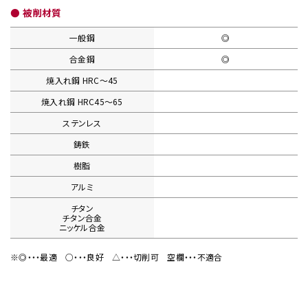
● 被削材質
一般鋼
◎
合金鋼
◎
焼入れ鋼
HRC〜45
焼入れ鋼
HRC45〜65
ステンレス
鋳鉄
樹脂
アルミ
チタン
チタン合金
ニッケル合金
※◎・・・最適
○・・・良好
△・・・切削可
空欄・・・不適合