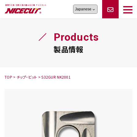
旋盤工具
シリーズ
製品情報
切削まめ知識
Products
フェイス・ショルダーシリーズ
かんたんオーダー
オーダー品依頼
トラブルシューティング
磨きの鬼
スティック異形状タイプ
サポート情報
製品情報
卓上型面取り機
シリーズ
ロックピンの逆ジメに注意
新着情報
カタログダウンロード
修理依頼書
採用情報
TOP
>
チップ・ビット
>
S32GUR NK2001
会社概要
ハンディー
シリーズ
鬼
シリーズ