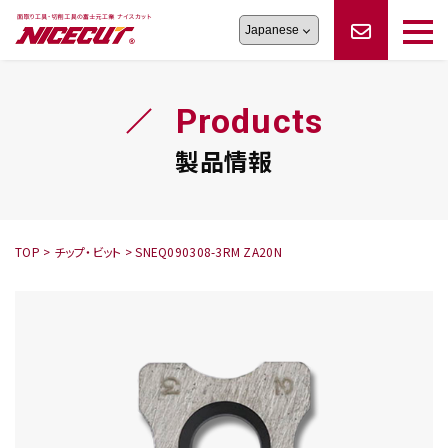
旋盤工具
シリーズ
製品情報
切削まめ知識
Products
フェイス・ショルダーシリーズ
かんたんオーダー
オーダー品依頼
トラブルシューティング
磨きの鬼
スティック異形状タイプ
サポート情報
製品情報
卓上型面取り機
シリーズ
ロックピンの逆ジメに注意
新着情報
カタログダウンロード
修理依頼書
採用情報
TOP
>
チップ・ビット
>
SNEQ090308-3RM ZA20N
会社概要
ハンディー
シリーズ
鬼
シリーズ