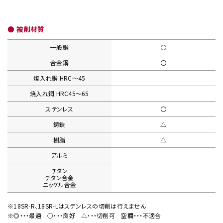
● 被削材質
一般鋼
〇
合金鋼
〇
焼入れ鋼
HRC〜45
焼入れ鋼
HRC45〜65
ステンレス
〇
鋳鉄
△
樹脂
△
アルミ
チタン
チタン合金
ニッケル合金
※18SR-R、18SR-Lはステンレスの切削は行えません
※◎・・・最適
○・・・良好
△・・・切削可
空欄・・・不適合