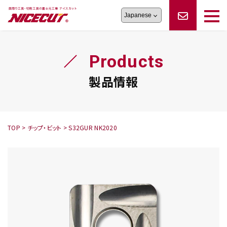
旋盤工具
シリーズ
製品情報
切削まめ知識
Products
フェイス・ショルダーシリーズ
かんたんオーダー
オーダー品依頼
トラブルシューティング
磨きの鬼
スティック異形状タイプ
サポート情報
製品情報
卓上型面取り機
シリーズ
ロックピンの逆ジメに注意
新着情報
カタログダウンロード
修理依頼書
採用情報
TOP
>
チップ・ビット
>
S32GUR NK2020
会社概要
ハンディー
シリーズ
鬼
シリーズ