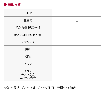
● 被削材質
一般鋼
〇
合金鋼
〇
焼入れ鋼
HRC〜45
焼入れ鋼
HRC45〜65
ステンレス
〇
鋳鉄
樹脂
アルミ
チタン
チタン合金
ニッケル合金
※◎・・・最適
○・・・良好
△・・・切削可
空欄・・・不適合