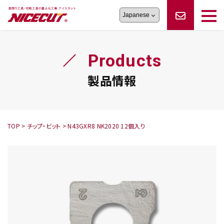
旋盤工具
シリーズ
製品情報
切削まめ知識
Products
フェイス・ショルダーシリーズ
かんたんオーダー
オーダー品依頼
トラブルシューティング
磨きの鬼
スティック異形状タイプ
サポート情報
製品情報
卓上型面取り機
シリーズ
ロックピンの逆ジメに注意
新着情報
カタログダウンロード
修理依頼書
採用情報
TOP
>
チップ・ビット
>
N43GXR8 NK2020 12個入り
会社概要
ハンディー
シリーズ
鬼
シリーズ