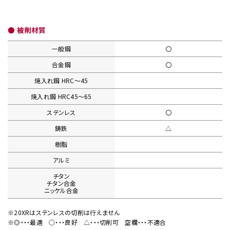
● 被削材質
一般鋼
〇
合金鋼
〇
焼入れ鋼
HRC〜45
焼入れ鋼
HRC45〜65
ステンレス
〇
鋳鉄
△
樹脂
アルミ
チタン
チタン合金
ニッケル合金
※20XRはステンレスの切削は行えません
※◎・・・最適
○・・・良好
△・・・切削可
空欄・・・不適合