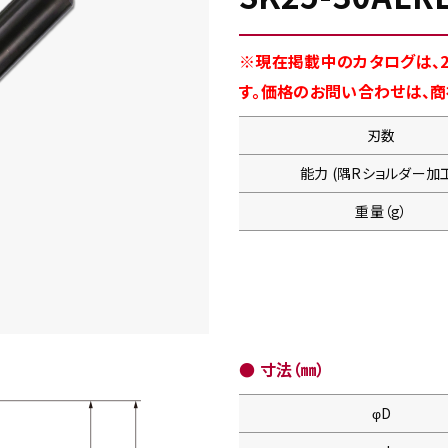
※現在掲載中のカタログは、2
す。価格のお問い合わせは、
刃数
能力 (隅Rショルダー加工
重量（g）
● 寸法（㎜）
φD