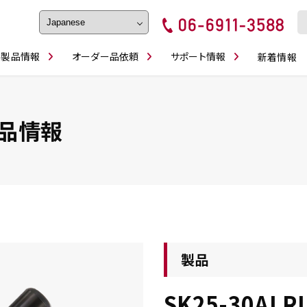
製品情報
オーダー品依頼
サポート情報
新着情報
フェイス・ショルダーシリーズ
磨きの鬼
卓上型面取り機
ブルシューティング
ロックピンの逆ジメに注意
カタログダウンロ
工具
シリーズ
かんたんオーダー
スティック異形状タイプ
シリーズ
品情報
・ビット情報
工具・部品一覧
製品
SK25-30ALR