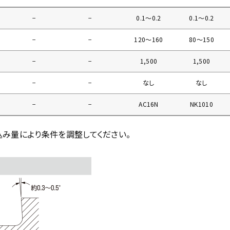
−
−
0.1〜0.2
0.1〜0.2
−
−
120〜160
80〜150
−
−
1,500
1,500
−
−
なし
なし
−
−
AC16N
NK1010
込み量により条件を調整してください。