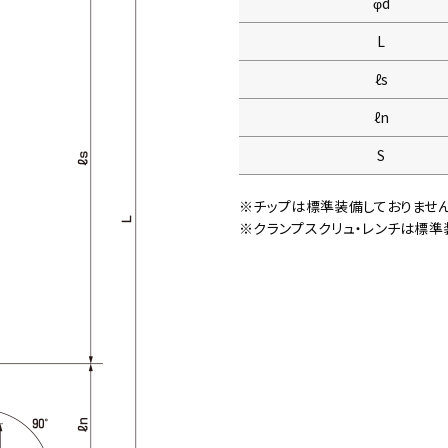
φd
L
ℓs
ℓn
S
※チップは標準装備しておりませ
※クランプスクリュ・レンチは標準