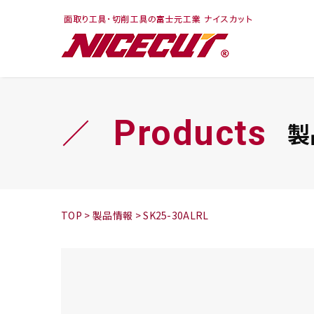
フェイス・ショルダ
切削まめ知識
トラ
旋盤
ー
シリーズ
Products
製
鬼
シリーズ
チップ
TOP
>
製品情報
>
SK25-30ALRL