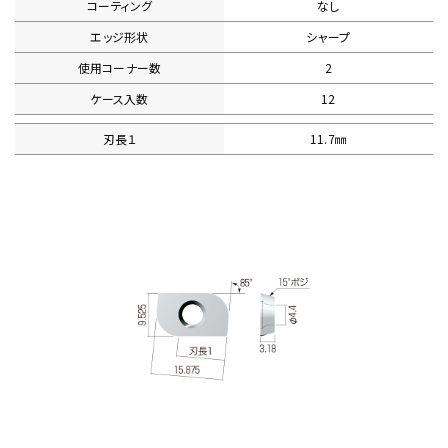
コーティング
なし
エッジ形状
シャープ
使用コーナー数
2
ケース入数
12
刃長１
11.7㎜