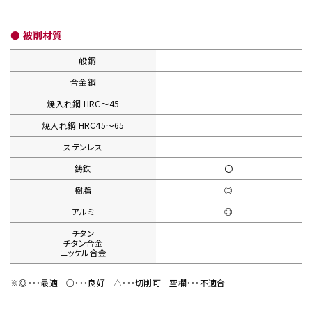
● 被削材質
一般鋼
合金鋼
焼入れ鋼
HRC〜45
焼入れ鋼
HRC45〜65
ステンレス
鋳鉄
〇
樹脂
◎
アルミ
◎
チタン
チタン合金
ニッケル合金
※◎・・・最適
○・・・良好
△・・・切削可
空欄・・・不適合