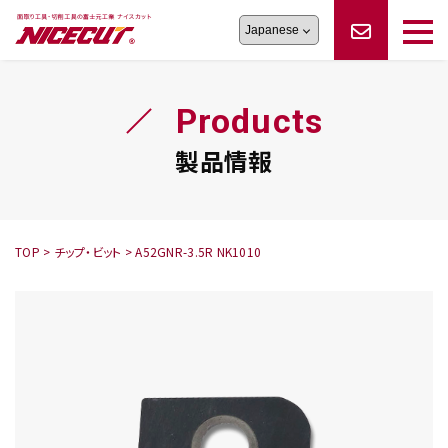
旋盤工具
シリーズ
製品情報
切削まめ知識
Products
フェイス・ショルダーシリーズ
かんたんオーダー
オーダー品依頼
トラブルシューティング
磨きの鬼
スティック異形状タイプ
サポート情報
製品情報
卓上型面取り機
シリーズ
ロックピンの逆ジメに注意
新着情報
カタログダウンロード
修理依頼書
採用情報
TOP
>
チップ・ビット
>
A52GNR-3.5R NK1010
会社概要
ハンディー
シリーズ
鬼
シリーズ