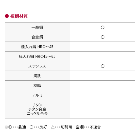
● 被削材質
一般鋼
〇
合金鋼
〇
焼入れ鋼
HRC〜45
焼入れ鋼
HRC45〜65
ステンレス
〇
鋳鉄
樹脂
アルミ
チタン
チタン合金
ニッケル合金
※◎・・・最適
○・・・良好
△・・・切削可
空欄・・・不適合