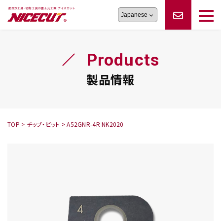
旋盤工具
シリーズ
製品情報
切削まめ知識
Products
フェイス・ショルダーシリーズ
かんたんオーダー
オーダー品依頼
トラブルシューティング
磨きの鬼
スティック異形状タイプ
サポート情報
製品情報
卓上型面取り機
シリーズ
ロックピンの逆ジメに注意
新着情報
カタログダウンロード
修理依頼書
採用情報
TOP
>
チップ・ビット
>
A52GNR-4R NK2020
会社概要
ハンディー
シリーズ
鬼
シリーズ