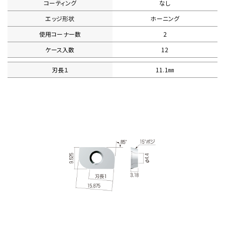
コーティング
なし
エッジ形状
ホーニング
使用コーナー数
2
ケース入数
12
刃長１
11.1㎜