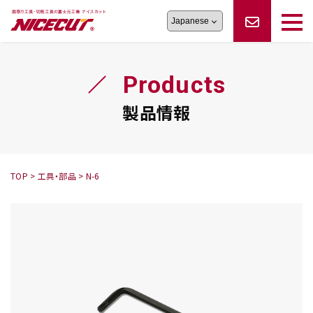
旋盤工具
シリーズ
製品情報
切削まめ知識
Products
フェイス・ショルダーシリーズ
かんたんオーダー
オーダー品依頼
トラブルシューティング
磨きの鬼
スティック異形状タイプ
サポート情報
製品情報
卓上型面取り機
シリーズ
ロックピンの逆ジメに注意
新着情報
カタログダウンロード
修理依頼書
採用情報
TOP
>
工具・部品
>
N-6
会社概要
ハンディー
シリーズ
鬼
シリーズ