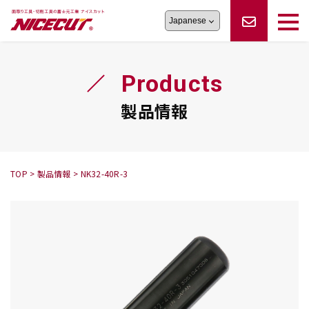
旋盤工具
シリーズ
製品情報
切削まめ知識
Products
フェイス・ショルダーシリーズ
かんたんオーダー
オーダー品依頼
トラブルシューティング
磨きの鬼
スティック異形状タイプ
サポート情報
製品情報
卓上型面取り機
シリーズ
ロックピンの逆ジメに注意
新着情報
カタログダウンロード
修理依頼書
採用情報
TOP
>
製品情報
>
NK32-40R-3
会社概要
ハンディー
シリーズ
鬼
シリーズ