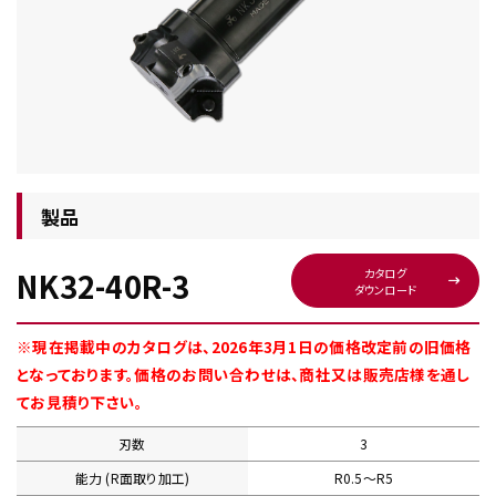
チップ・ビット情報
製品
NK32-40R-3
カタログ
ダウンロード
工具・部品一覧
※現在掲載中のカタログは、2026年3月1日の価格改定前の旧価格
となっております。価格のお問い合わせは、商社又は販売店様を通し
てお見積り下さい。
刃数
3
生産終了品
能力 (R面取り加工)
R0.5〜R5