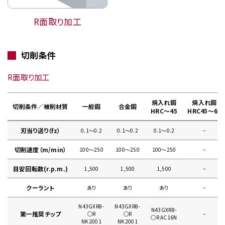
R面取り加工
切削条件
R面取り加工
焼入れ鋼
焼入れ鋼
切削条件／被削材質
一般鋼
合金鋼
HRC～45
HRC45～65
刃当り送り（fz）
0.1〜0.2
0.1〜0.2
0.1〜0.2
–
切削速度（m/min）
100〜250
100〜250
100〜250
–
目安回転数(r.p.m.)
1,500
1,500
1,500
–
クーラント
あり
あり
あり
–
N43GXR8-
N43GXR8-
N43GXR8-
第一推奨チップ
○R
○R
–
○R AC16N
NK2001
NK2001