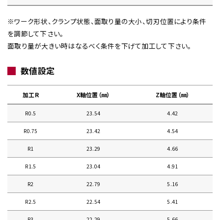
※ワーク形状、クランプ状態、面取り量の大小、切刃位置により条件
を調節して下さい。
面取り量が大きい時はなるべく条件を下げて加工して下さい。
数値設定
加工R
X軸位置（㎜）
Z軸位置（㎜）
R0.5
23.54
4.42
R0.75
23.42
4.54
R1
23.29
4.66
R1.5
23.04
4.91
R2
22.79
5.16
R2.5
22.54
5.41
R3
22.29
5.66