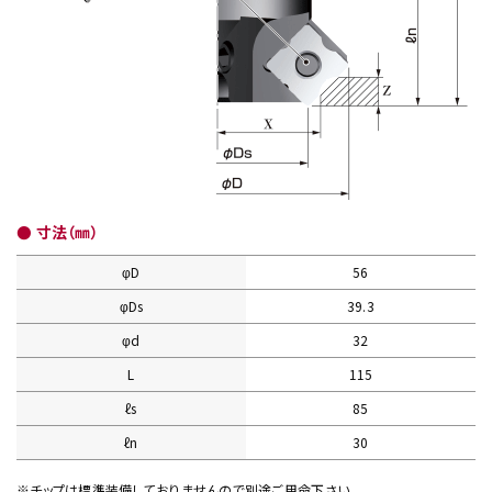
● 寸法（㎜）
φD
56
φDs
39.3
φd
32
L
115
ℓs
85
ℓn
30
※チップは標準装備しておりませんので別途ご用命下さい。