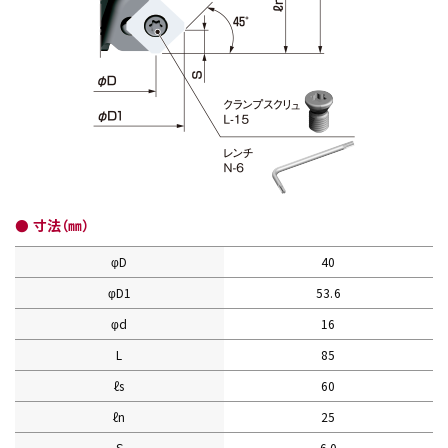
● 寸法（㎜）
φD
40
φD1
53.6
φd
16
L
85
ℓs
60
ℓn
25
S
6.0