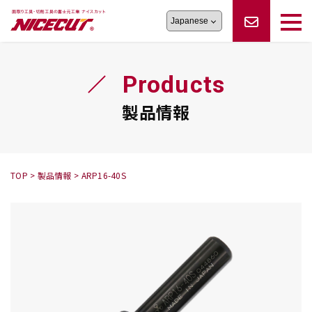
旋盤工具
シリーズ
製品情報
切削まめ知識
Products
フェイス・ショルダーシリーズ
かんたんオーダー
オーダー品依頼
トラブルシューティング
磨きの鬼
スティック異形状タイプ
サポート情報
製品情報
卓上型面取り機
シリーズ
ロックピンの逆ジメに注意
新着情報
カタログダウンロード
修理依頼書
採用情報
TOP
>
製品情報
>
ARP16-40S
会社概要
ハンディー
シリーズ
鬼
シリーズ