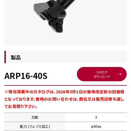
チップ・ビット情報
製品
ARP16-40S
カタログ
ダウンロード
工具・部品一覧
※現在掲載中のカタログは、2026年3月1日の価格改定前の旧価格
となっております。価格のお問い合わせは、商社又は販売店様を通し
てお見積り下さい。
刃数
3
生産終了品
能力 (フェイス加工)
φ40㎜