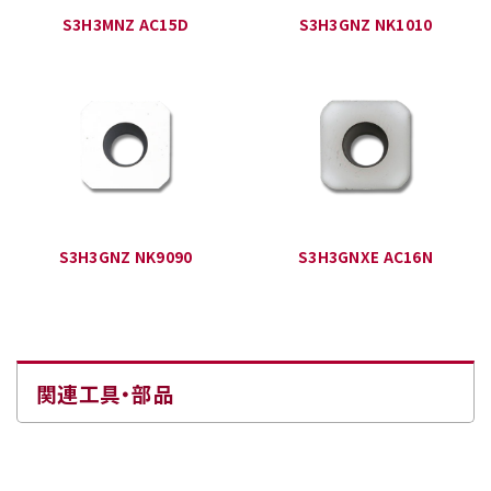
S3H3MNZ AC15D
S3H3GNZ NK1010
S3H3GNZ NK9090
S3H3GNXE AC16N
関連工具・部品