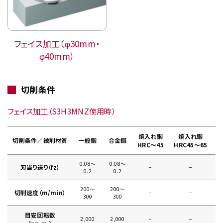
フェイス加工（φ30mm・
φ40mm）
切削条件
フェイス加工（S3H3MNZ使用時）
焼入れ鋼
焼入れ鋼
切削条件／被削材質
一般鋼
合金鋼
HRC～45
HRC45～65
0.08〜
0.08〜
刃当り送り（fz）
−
−
0
0.2
0.2
200〜
200〜
切削速度（m/min）
−
−
300
300
目安回転数
2,000
2,000
−
−