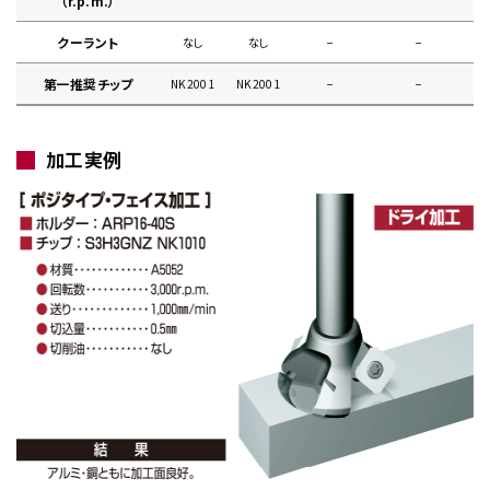
（r.p.m.）
クーラント
なし
なし
−
−
第一推奨チップ
NK2001
NK2001
−
−
加工実例