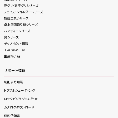
座グリ・裏座グリ
シリーズ
フェイス・ショルダー
シリーズ
旋盤工具
シリーズ
卓上型面取り機
シリーズ
ハンディー
シリーズ
鬼
シリーズ
チップ・ビット情報
工具・部品一覧
生産終了品
サポート情報
切削まめ知識
トラブルシューティング
ロックピン逆ジメに注意
カタログダウンロード
修理依頼書