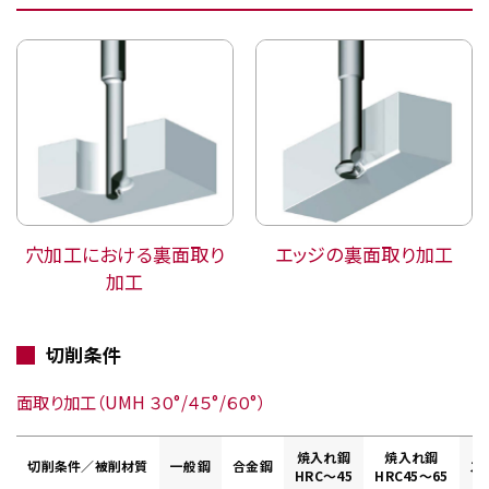
穴加工における裏面取り
エッジの裏面取り加工
加工
切削条件
面取り加工（UMH ３０°/４５°/６０°）
焼入れ鋼
焼入れ鋼
切削条件／被削材質
一般鋼
合金鋼
ス
HRC～45
HRC45～65