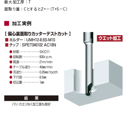
最大加工厚 ： T
面取り量 ： CとするとZ=－（T+S－C）
加工実例