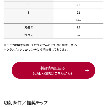
S
6.8
T
52
E
3.42
刃長 X
2.1
刃長 Z
1.2
※チップは標準装備しておりませんので別途ご用命下さい。
※クランプスクリュ・レンチは標準装備しております。
製品情報に戻る
(CAD・取説はこちらから)
切削条件／推奨チップ