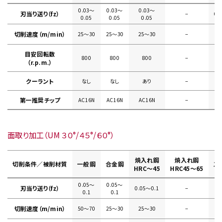
0.03〜
0.03〜
0.03〜
刃当り送り（fz）
−
0.
0.05
0.05
0.05
切削速度（m/min）
25〜30
25〜30
25〜30
−
目安回転数
800
800
800
−
（r.p.m.）
クーラント
なし
なし
あり
−
第一推奨チップ
AC16N
AC16N
AC16N
−
面取り加工（UM ３０°/４５°/６０°）
焼入れ鋼
焼入れ鋼
切削条件／被削材質
一般鋼
合金鋼
ス
HRC～45
HRC45～65
0.05〜
0.05〜
刃当り送り（fz）
0.05〜0.1
−
0.
0.1
0.1
切削速度（m/min）
50〜70
25〜30
25〜30
−