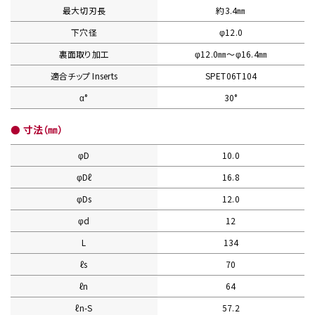
最大切刃長
約3.4㎜
下穴径
φ12.0
裏面取り加工
φ12.0㎜〜φ16.4㎜
適合チップ Inserts
SPET06T104
α°
30°
● 寸法（㎜）
φD
10.0
φDℓ
16.8
φDs
12.0
φd
12
L
134
ℓs
70
ℓn
64
ℓn-S
57.2