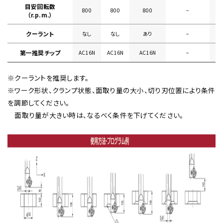
目安回転数
800
800
800
−
（r.p.m.）
クーラント
なし
なし
あり
−
第一推奨チップ
AC16N
AC16N
AC16N
−
※クーラントを推奨します。
※ワーク形状、クランプ状態、面取り量の大小、切り刃位置により条件
を調節してください。
面取り量が大きい時は、なるべく条件を下げてください。