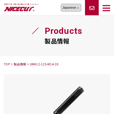
旋盤工具
シリーズ
製品情報
切削まめ知識
Products
フェイス・ショルダーシリーズ
かんたんオーダー
オーダー品依頼
トラブルシューティング
磨きの鬼
スティック異形状タイプ
サポート情報
製品情報
卓上型面取り機
シリーズ
ロックピンの逆ジメに注意
新着情報
カタログダウンロード
修理依頼書
採用情報
TOP
>
製品情報
>
UMH12-12S-M14-30
会社概要
ハンディー
シリーズ
鬼
シリーズ