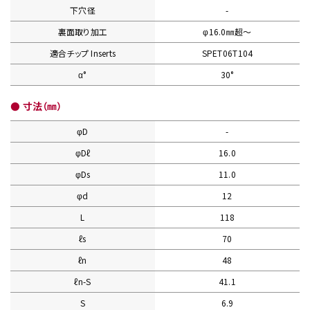
下穴径
-
裏面取り加工
φ16.0㎜超〜
適合チップ Inserts
SPET06T104
α°
30°
● 寸法（㎜）
φD
-
φDℓ
16.0
φDs
11.0
φd
12
L
118
ℓs
70
ℓn
48
ℓn-S
41.1
S
6.9