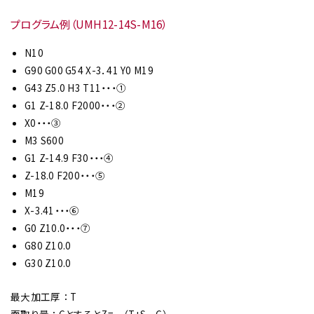
プログラム例（UMH12-14S-M16）
N10
G90 G00 G54 X-3．41 Y0 M19
G43 Z5.0 H3 T11・・・①
G1 Z-18.0 F2000・・・②
X0・・・③
M3 S600
G1 Z-14.9 F30・・・④
Z-18.0 F200・・・⑤
M19
X-3.41・・・⑥
G0 Z10.0・・・⑦
G80 Z10.0
G30 Z10.0
最大加工厚 ： T
面取り量 ： CとするとZ=－（T+S－C）