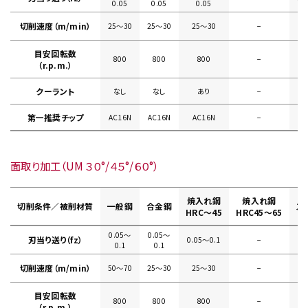
0.05
0.05
0.05
切削速度（m/min）
25〜30
25〜30
25〜30
−
目安回転数
800
800
800
−
（r.p.m.）
クーラント
なし
なし
あり
−
第一推奨チップ
AC16N
AC16N
AC16N
−
面取り加工（UM ３０°/４５°/６０°）
焼入れ鋼
焼入れ鋼
切削条件／被削材質
一般鋼
合金鋼
ス
HRC～45
HRC45～65
0.05〜
0.05〜
刃当り送り（fz）
0.05〜0.1
−
0.
0.1
0.1
切削速度（m/min）
50〜70
25〜30
25〜30
−
目安回転数
800
800
800
−
（r.p.m.）