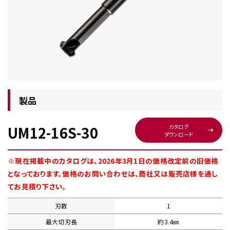
チップ・ビット情報
製品
UM12-16S-30
カタログ
ダウンロード
工具・部品一覧
※現在掲載中のカタログは、2026年3月1日の価格改定前の旧価格
となっております。価格のお問い合わせは、商社又は販売店様を通し
てお見積り下さい。
刃数
1
生産終了品
最大切刃長
約3.4㎜