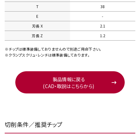
T
38
E
-
刃長 X
2.1
刃長 Z
1.2
※チップは標準装備しておりませんので別途ご用命下さい。
※クランプスクリュ・レンチは標準装備しております。
製品情報に戻る
(CAD・取説はこちらから)
切削条件／推奨チップ