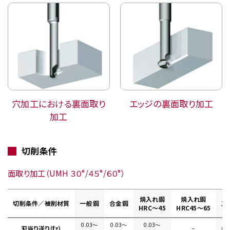
穴加工における裏面取り
エッジの裏面取り加工
加工
切削条件
面取り加工（UMH ３０°/４５°/６０°）
焼入れ鋼
焼入れ鋼
切削条件／被削材質
一般鋼
合金鋼
ス
HRC～45
HRC45～65
0.03〜
0.03〜
0.03〜
刃当り送り（fz）
−
0.