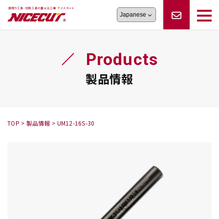
旋盤工具
シリーズ
製品情報
切削まめ知識
Products
フェイス・ショルダーシリーズ
かんたんオーダー
オーダー品依頼
トラブルシューティング
磨きの鬼
スティック異形状タイプ
サポート情報
製品情報
卓上型面取り機
シリーズ
ロックピンの逆ジメに注意
新着情報
カタログダウンロード
修理依頼書
採用情報
TOP
>
製品情報
>
UM12-16S-30
会社概要
ハンディー
シリーズ
鬼
シリーズ