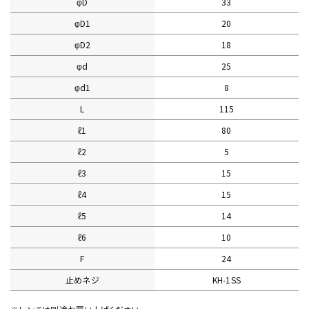
φD
33
φD1
20
φD2
18
φd
25
φd1
8
L
115
ℓ1
80
ℓ2
5
ℓ3
15
ℓ4
15
ℓ5
14
ℓ6
10
F
24
止めネジ
KH-1SS