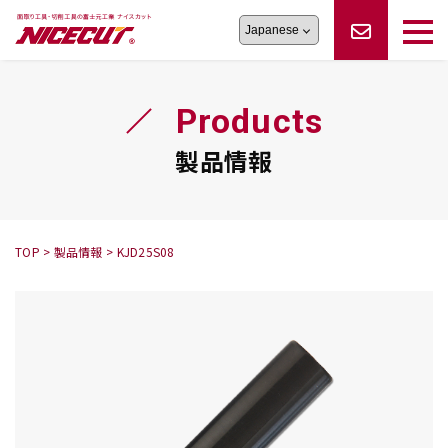
旋盤工具
シリーズ
製品情報
切削まめ知識
Products
フェイス・ショルダーシリーズ
かんたんオーダー
オーダー品依頼
トラブルシューティング
磨きの鬼
スティック異形状タイプ
サポート情報
製品情報
卓上型面取り機
シリーズ
ロックピンの逆ジメに注意
新着情報
カタログダウンロード
修理依頼書
採用情報
TOP
>
製品情報
>
KJD25S08
会社概要
ハンディー
シリーズ
鬼
シリーズ