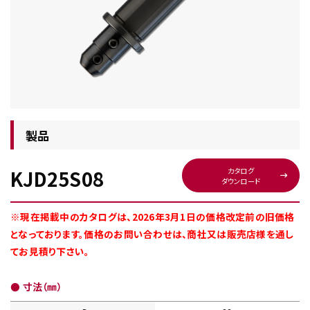
チップ・ビット情報
製品
KJD25S08
カタログ
ダウンロード
工具・部品一覧
※現在掲載中のカタログは、2026年3月1日の価格改定前の旧価格
となっております。価格のお問い合わせは、商社又は販売店様を通し
てお見積り下さい。
生産終了品
● 寸法（㎜）