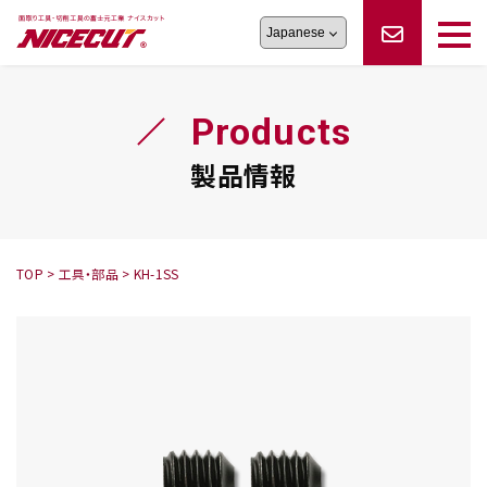
旋盤工具
シリーズ
製品情報
切削まめ知識
Products
フェイス・ショルダーシリーズ
かんたんオーダー
オーダー品依頼
トラブルシューティング
磨きの鬼
スティック異形状タイプ
サポート情報
製品情報
卓上型面取り機
シリーズ
ロックピンの逆ジメに注意
新着情報
カタログダウンロード
修理依頼書
採用情報
TOP
>
工具・部品
>
KH-1SS
会社概要
ハンディー
シリーズ
鬼
シリーズ