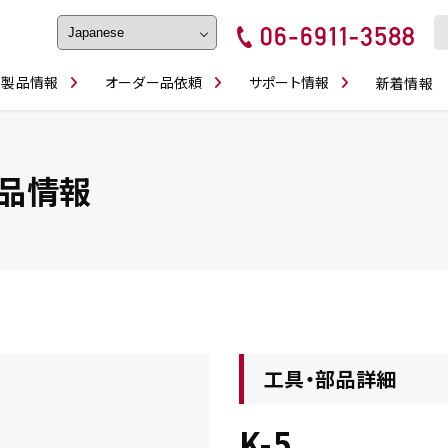
製品情報
オーダー品依頼
サポート情報
新着情報
フェイス・ショルダーシリーズ
磨きの鬼
卓上型面取り機
ブルシューティング
ロックピンの逆ジメに注意
カタログダウンロ
工具
シリーズ
かんたんオーダー
スティック異形状タイプ
シリーズ
品情報
・ビット情報
工具・部品一覧
工具・部品詳細
K-5