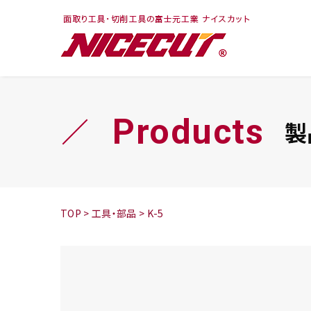
フェイス・ショルダ
切削まめ知識
トラ
旋盤
ー
シリーズ
Products
製
鬼
シリーズ
チップ
TOP
>
工具・部品
>
K-5