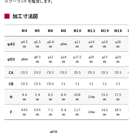
※クーラントを推奨します。
加工寸法図
M4
M5
M6
M8
M10
M12
M14
M16
M1
φ4.5
φ5.5
φ6.6
φ11
φ14
φ16
φ18
φ2
φd3
φ9㎜
㎜
㎜
㎜
㎜
㎜
㎜
㎜
㎜
φ9.5
φ11
φ14
φ17.5
φ20
φ23
φ26
φ2
φD3
φ8㎜
㎜
㎜
㎜
㎜
㎜
㎜
㎜
㎜
CA
C0.3
C0.3
C0.3
C0.5
C0.5
C0.5
C0.5
C0.5
C0
CB
C0.5
C0.5
C0.5
C1
C1
C1
C1
C1
C
4.4
5.4
6.5
8.6
10.8
15.2
17.5
19
H
13㎜
㎜
㎜
㎜
㎜
㎜
㎜
㎜
㎜
4.95
5.95
7.1
9.4
11.7
16.2
18.5
20
F
14㎜
㎜
㎜
㎜
㎜
㎜
㎜
㎜
㎜