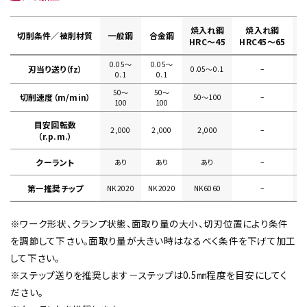
焼入れ鋼
焼入れ鋼
切削条件／被削材質
一般鋼
合金鋼
HRC～45
HRC45～65
0.05〜
0.05〜
刃当り送り（fz）
0.05〜0.1
–
0
0.1
0.1
50〜
50〜
切削速度（m/min）
50〜100
–
100
100
目安回転数
2,000
2,000
2,000
–
（r.p.m.）
クーラント
あり
あり
あり
–
第一推奨チップ
NK2020
NK2020
NK6060
–
※ワーク形状、クランプ状態、面取り量の大小、切刃位置により条件
を調節して下さい。面取り量が大きい時はなるべく条件を下げて加工
して下さい。
※ステップ送りを推奨します－ステップは0.5㎜程度を目安にしてく
ださい。