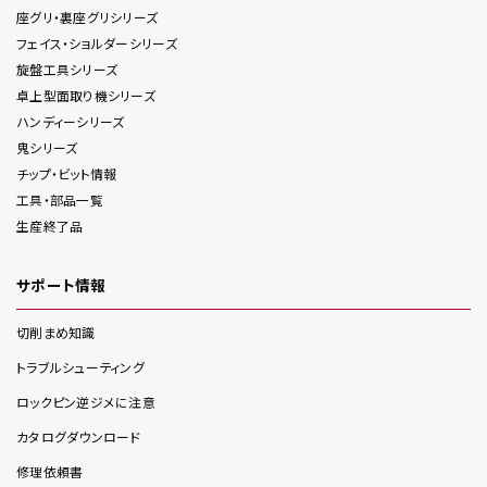
座グリ・裏座グリ
シリーズ
フェイス・ショルダー
シリーズ
旋盤工具
シリーズ
卓上型面取り機
シリーズ
ハンディー
シリーズ
鬼
シリーズ
チップ・ビット情報
工具・部品一覧
生産終了品
サポート情報
切削まめ知識
トラブルシューティング
ロックピン逆ジメに注意
カタログダウンロード
修理依頼書