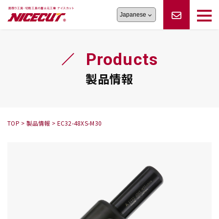
旋盤工具
シリーズ
製品情報
切削まめ知識
Products
フェイス・ショルダーシリーズ
かんたんオーダー
オーダー品依頼
トラブルシューティング
磨きの鬼
スティック異形状タイプ
サポート情報
製品情報
卓上型面取り機
シリーズ
ロックピンの逆ジメに注意
新着情報
カタログダウンロード
修理依頼書
採用情報
TOP
>
製品情報
>
EC32-48XS-M30
会社概要
ハンディー
シリーズ
鬼
シリーズ