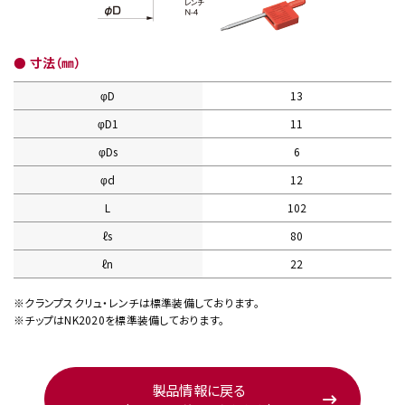
● 寸法（㎜）
φD
13
φD1
11
φDs
6
φd
12
L
102
ℓs
80
ℓn
22
※クランプスクリュ・レンチは標準装備しております。
※チップはNK2020を標準装備しております。
製品情報に戻る