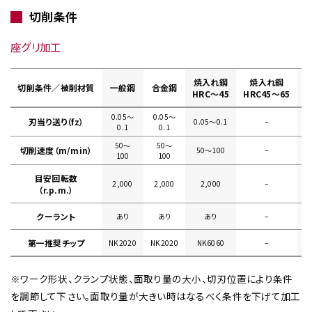
切削条件
座グリ加工
焼入れ鋼
焼入れ鋼
切削条件／被削材質
一般鋼
合金鋼
HRC～45
HRC45～65
0.05〜
0.05〜
刃当り送り（fz）
0.05〜0.1
–
0
0.1
0.1
50〜
50〜
切削速度（m/min）
50〜100
–
100
100
目安回転数
2,000
2,000
2,000
–
（r.p.m.）
クーラント
あり
あり
あり
–
第一推奨チップ
NK2020
NK2020
NK6060
–
※ワーク形状、クランプ状態、面取り量の大小、切刃位置により条件
を調節して下さい。面取り量が大きい時はなるべく条件を下げて加工