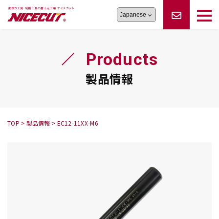
旋盤工具
シリーズ
製品情報
切削まめ知識
Products
フェイス・ショルダーシリーズ
かんたんオーダー
オーダー品依頼
トラブルシューティング
磨きの鬼
スティック異形状タイプ
サポート情報
製品情報
卓上型面取り機
シリーズ
ロックピンの逆ジメに注意
新着情報
カタログダウンロード
修理依頼書
採用情報
TOP
>
製品情報
>
EC12-11XX-M6
会社概要
ハンディー
シリーズ
鬼
シリーズ