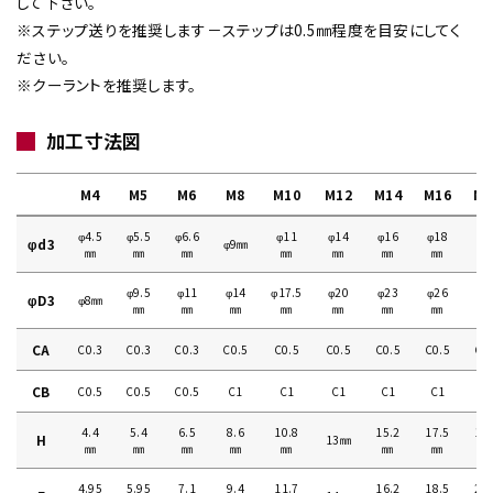
して下さい。
※ステップ送りを推奨します－ステップは0.5㎜程度を目安にしてく
ださい。
※クーラントを推奨します。
加工寸法図
M4
M5
M6
M8
M10
M12
M14
M16
M1
φ4.5
φ5.5
φ6.6
φ11
φ14
φ16
φ18
φ2
φd3
φ9㎜
㎜
㎜
㎜
㎜
㎜
㎜
㎜
㎜
φ9.5
φ11
φ14
φ17.5
φ20
φ23
φ26
φ2
φD3
φ8㎜
㎜
㎜
㎜
㎜
㎜
㎜
㎜
㎜
CA
C0.3
C0.3
C0.3
C0.5
C0.5
C0.5
C0.5
C0.5
C0
CB
C0.5
C0.5
C0.5
C1
C1
C1
C1
C1
C
4.4
5.4
6.5
8.6
10.8
15.2
17.5
19
H
13㎜
㎜
㎜
㎜
㎜
㎜
㎜
㎜
㎜
4.95
5.95
7.1
9.4
11.7
16.2
18.5
20