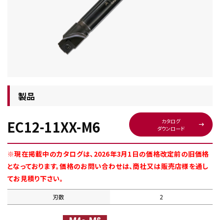
チップ・ビット情報
製品
EC12-11XX-M6
カタログ
ダウンロード
工具・部品一覧
※現在掲載中のカタログは、2026年3月1日の価格改定前の旧価格
となっております。価格のお問い合わせは、商社又は販売店様を通し
てお見積り下さい。
刃数
2
生産終了品