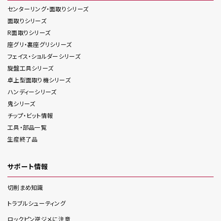
センターリング・面取り
シリーズ
面取り
シリーズ
R面取り
シリーズ
座グリ・裏座グリ
シリーズ
フェイス・ショルダー
シリーズ
旋盤工具
シリーズ
卓上型面取り機
シリーズ
ハンディー
シリーズ
鬼
シリーズ
チップ・ビット情報
工具・部品一覧
生産終了品
サポート情報
切削まめ知識
トラブルシューティング
ロックピン逆ジメに注意