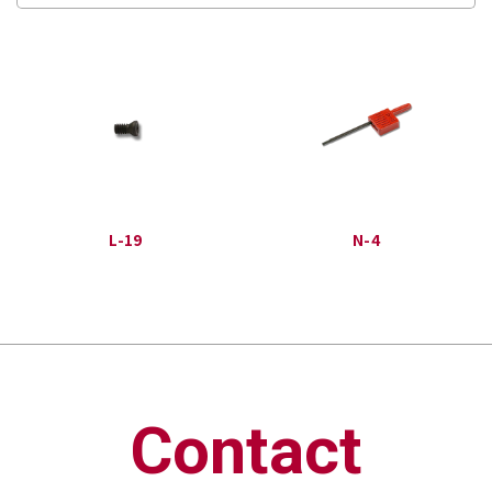
L-19
N-4
Contact