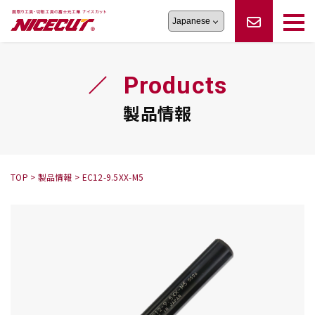
旋盤工具
シリーズ
製品情報
切削まめ知識
Products
フェイス・ショルダーシリーズ
かんたんオーダー
オーダー品依頼
トラブルシューティング
磨きの鬼
スティック異形状タイプ
サポート情報
製品情報
卓上型面取り機
シリーズ
ロックピンの逆ジメに注意
新着情報
カタログダウンロード
修理依頼書
採用情報
TOP
>
製品情報
>
EC12-9.5XX-M5
会社概要
ハンディー
シリーズ
鬼
シリーズ