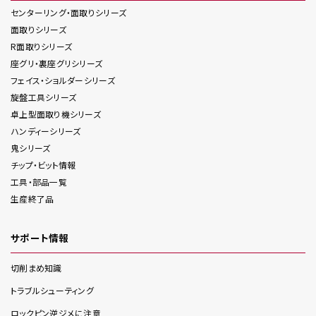
センターリング・面取り
シリーズ
面取り
シリーズ
R面取り
シリーズ
座グリ・裏座グリ
シリーズ
フェイス・ショルダー
シリーズ
旋盤工具
シリーズ
卓上型面取り機
シリーズ
ハンディー
シリーズ
鬼
シリーズ
チップ・ビット情報
工具・部品一覧
生産終了品
サポート情報
切削まめ知識
トラブルシューティング
ロックピン逆ジメに注意