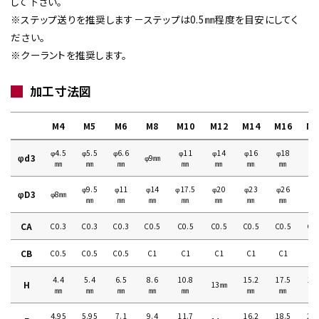
して下さい。
※ステップ送りを推奨します－ステップは0.5㎜程度を目安にしてく
ださい。
※クーラントを推奨します。
加工寸法図
M4
M5
M6
M8
M10
M12
M14
M16
M1
φ4.5
φ5.5
φ6.6
φ11
φ14
φ16
φ18
φ2
φd3
φ9㎜
㎜
㎜
㎜
㎜
㎜
㎜
㎜
㎜
φ9.5
φ11
φ14
φ17.5
φ20
φ23
φ26
φ2
φD3
φ8㎜
㎜
㎜
㎜
㎜
㎜
㎜
㎜
㎜
CA
C0.3
C0.3
C0.3
C0.5
C0.5
C0.5
C0.5
C0.5
C0
CB
C0.5
C0.5
C0.5
C1
C1
C1
C1
C1
C
4.4
5.4
6.5
8.6
10.8
15.2
17.5
19
H
13㎜
㎜
㎜
㎜
㎜
㎜
㎜
㎜
㎜
4.95
5.95
7.1
9.4
11.7
16.2
18.5
20