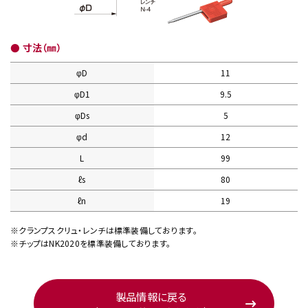
● 寸法（㎜）
φD
11
φD1
9.5
φDs
5
φd
12
L
99
ℓs
80
ℓn
19
※クランプスクリュ・レンチは標準装備しております。
※チップはNK2020を標準装備しております。
製品情報に戻る