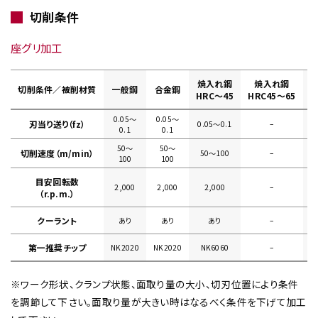
切削条件
座グリ加工
焼入れ鋼
焼入れ鋼
切削条件／被削材質
一般鋼
合金鋼
HRC～45
HRC45～65
0.05〜
0.05〜
刃当り送り（fz）
0.05〜0.1
–
0
0.1
0.1
50〜
50〜
切削速度（m/min）
50〜100
–
100
100
目安回転数
2,000
2,000
2,000
–
（r.p.m.）
クーラント
あり
あり
あり
–
第一推奨チップ
NK2020
NK2020
NK6060
–
※ワーク形状、クランプ状態、面取り量の大小、切刃位置により条件
を調節して下さい。面取り量が大きい時はなるべく条件を下げて加工