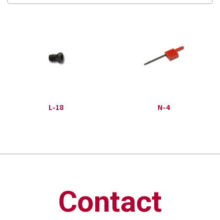
L-18
N-4
Contact