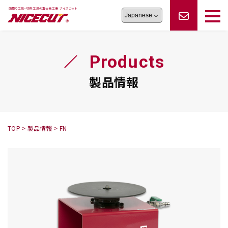
旋盤工具
シリーズ
製品情報
切削まめ知識
Products
フェイス・ショルダーシリーズ
かんたんオーダー
オーダー品依頼
トラブルシューティング
磨きの鬼
スティック異形状タイプ
サポート情報
製品情報
卓上型面取り機
シリーズ
ロックピンの逆ジメに注意
新着情報
カタログダウンロード
修理依頼書
採用情報
TOP
>
製品情報
>
FN
会社概要
ハンディー
シリーズ
鬼
シリーズ