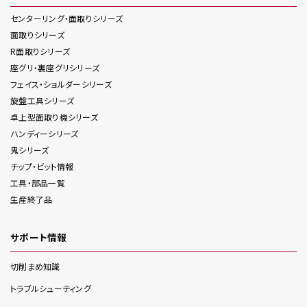
センターリング・面取り
シリーズ
面取り
シリーズ
R面取り
シリーズ
座グリ・裏座グリ
シリーズ
フェイス・ショルダー
シリーズ
旋盤工具
シリーズ
卓上型面取り機
シリーズ
ハンディー
シリーズ
鬼
シリーズ
チップ・ビット情報
工具・部品一覧
生産終了品
サポート情報
切削まめ知識
トラブルシューティング