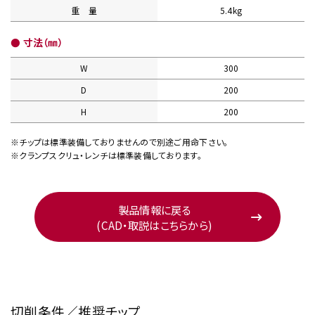
重 量
5.4kg
● 寸法（㎜）
W
300
D
200
H
200
※チップは標準装備しておりませんので別途ご用命下さい。
※クランプスクリュ・レンチは標準装備しております。
製品情報に戻る
(CAD・取説はこちらから)
切削条件／推奨チップ