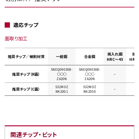
適応チップ
面取り加工
焼入れ鋼
焼
推奨チップ／被削材質
一般鋼
合金鋼
HRC～45
HRC
SNEQ090308-
SNEQ090308-
推奨チップ（R面）
○○○
○○○
−
ZA20N
ZA20N
S32MOZ
S32MOZ
推奨チップ（C面）
−
NK2001
NK2050
関連チップ・ビット