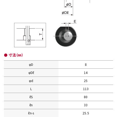
● 寸法（㎜）
φD
8
φDℓ
14
φd
25
L
113
ℓS
80
ℓn
33
ℓn-s
25.5