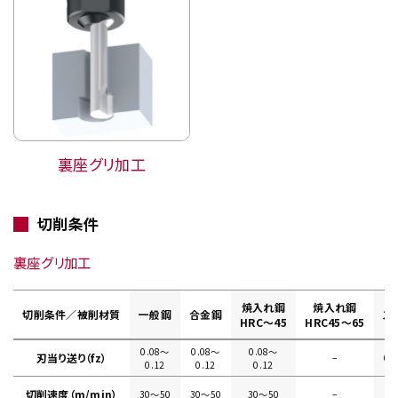
裏座グリ加工
切削条件
裏座グリ加工
焼入れ鋼
焼入れ鋼
切削条件／被削材質
一般鋼
合金鋼
ス
HRC～45
HRC45～65
0.08〜
0.08〜
0.08〜
刃当り送り（fz）
–
0.
0.12
0.12
0.12
切削速度（m/min）
30〜50
30〜50
30〜50
–