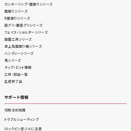
センターリング・面取り
シリーズ
面取り
シリーズ
R面取り
シリーズ
座グリ・裏座グリ
シリーズ
フェイス・ショルダー
シリーズ
旋盤工具
シリーズ
卓上型面取り機
シリーズ
ハンディー
シリーズ
鬼
シリーズ
チップ・ビット情報
工具・部品一覧
生産終了品
サポート情報
切削まめ知識
トラブルシューティング
ロックピン逆ジメに注意