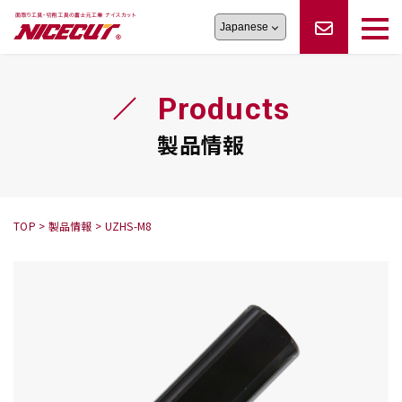
旋盤工具
シリーズ
製品情報
切削まめ知識
Products
フェイス・ショルダーシリーズ
かんたんオーダー
オーダー品依頼
トラブルシューティング
磨きの鬼
スティック異形状タイプ
サポート情報
製品情報
卓上型面取り機
シリーズ
ロックピンの逆ジメに注意
新着情報
カタログダウンロード
修理依頼書
採用情報
TOP
>
製品情報
>
UZHS-M8
会社概要
ハンディー
シリーズ
鬼
シリーズ