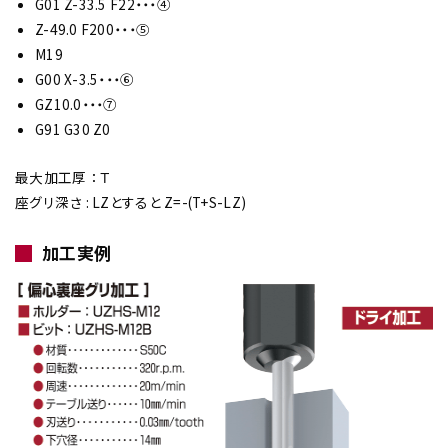
G01 Z-33.5 F22・・・④
Z-49.0 F200・・・⑤
M19
G00 X-3.5・・・⑥
GZ10.0・・・⑦
G91 G30 Z0
最大加工厚 ： Ｔ
座グリ深さ : LZとすると Z=-(T+S-LZ)
加工実例