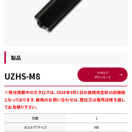
チップ・ビット情報
製品
UZHS-M8
カタログ
ダウンロード
工具・部品一覧
※現在掲載中のカタログは、2026年3月1日の価格改定前の旧価格
となっております。価格のお問い合わせは、商社又は販売店様を通し
てお見積り下さい。
刃数
1
生産終了品
ボルト穴サイズ
M8