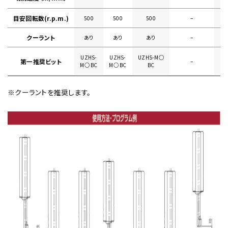
目安回転数(r.p.m.)
500
500
500
–
クーラント
あり
あり
あり
–
UZHS-
UZHS-
UZHS-M○
U
第一推奨ビット
–
M○ BC
M○ BC
BC
※クーラントを推奨します。