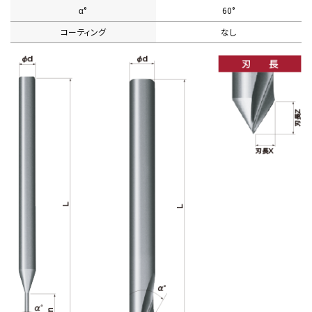
α°
60°
コーティング
なし