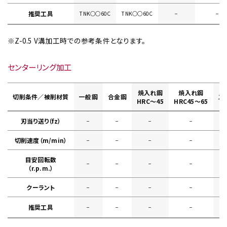
推奨工具
TNK○○60C
TNK○○60C
−
−
※Z-0.5 V溝加工時での参考条件となります。
センターリング加工
焼入れ鋼
焼入れ鋼
切削条件／被削材質
一般鋼
合金鋼
ス
HRC～45
HRC45～65
刃当り送り（fz）
−
−
−
−
切削速度（m/min）
−
−
−
−
目安回転数
−
−
−
−
（r.p.m.）
クーラント
−
−
−
−
推奨工具
−
−
−
−