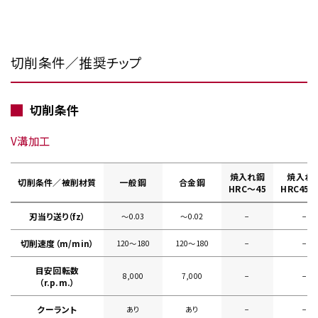
切削条件／推奨チップ
切削条件
V溝加工
焼入れ鋼
焼入れ
切削条件／被削材質
一般鋼
合金鋼
HRC～45
HRC45～
刃当り送り（fz）
～0.03
～0.02
−
−
切削速度（m/min）
120～180
120～180
−
−
目安回転数
8,000
7,000
−
−
（r.p.m.）
クーラント
あり
あり
−
−