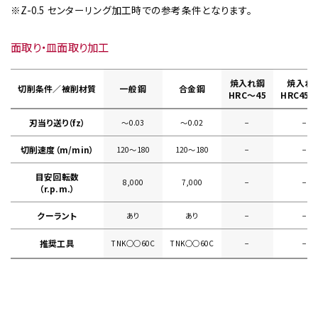
※Z-0.5 センターリング加工時での参考条件となります。
面取り・皿面取り加工
焼入れ鋼
焼入れ
切削条件／被削材質
一般鋼
合金鋼
HRC～45
HRC45～
刃当り送り（fz）
～0.03
～0.02
−
−
切削速度（m/min）
120～180
120～180
−
−
目安回転数
8,000
7,000
−
−
（r.p.m.）
クーラント
あり
あり
−
−
推奨工具
TNK○○60C
TNK○○60C
−
−