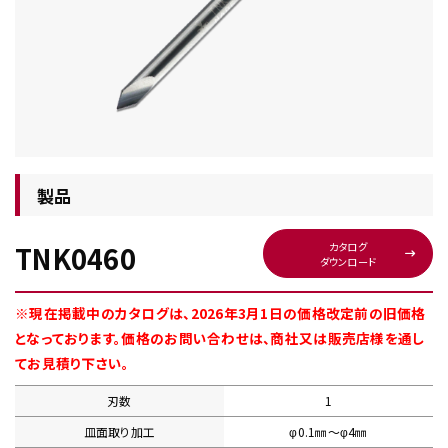
チップ・ビット情報
製品
TNK0460
カタログ
ダウンロード
工具・部品一覧
※現在掲載中のカタログは、2026年3月1日の価格改定前の旧価格
となっております。価格のお問い合わせは、商社又は販売店様を通し
てお見積り下さい。
刃数
1
生産終了品
皿面取り加工
φ0.1㎜〜φ4㎜