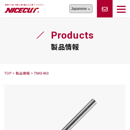
旋盤工具
シリーズ
製品情報
切削まめ知識
Products
フェイス・ショルダーシリーズ
かんたんオーダー
オーダー品依頼
トラブルシューティング
磨きの鬼
スティック異形状タイプ
サポート情報
製品情報
卓上型面取り機
シリーズ
ロックピンの逆ジメに注意
新着情報
カタログダウンロード
修理依頼書
採用情報
TOP
>
製品情報
>
TNK0460
会社概要
ハンディー
シリーズ
鬼
シリーズ