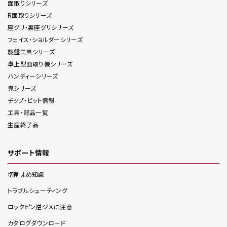
面取り
シリーズ
R面取り
シリーズ
座グリ・裏座グリ
シリーズ
フェイス・ショルダー
シリーズ
旋盤工具
シリーズ
卓上型面取り機
シリーズ
ハンディー
シリーズ
鬼
シリーズ
チップ・ビット情報
工具・部品一覧
生産終了品
サポート情報
切削まめ知識
トラブルシューティング
ロックピン逆ジメに注意
カタログダウンロード