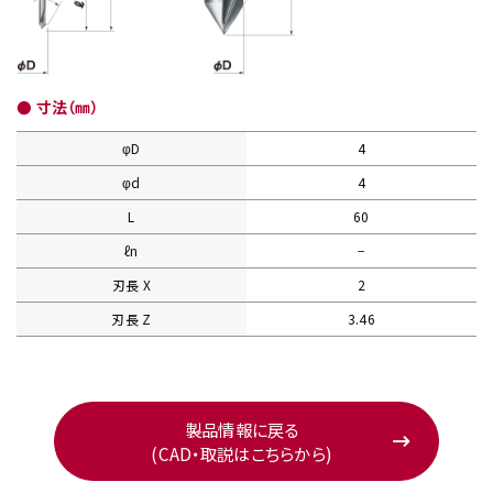
● 寸法（㎜）
φD
4
φd
4
L
60
ℓn
−
刃長 X
2
刃長 Z
3.46
製品情報に戻る
(CAD・取説はこちらから)