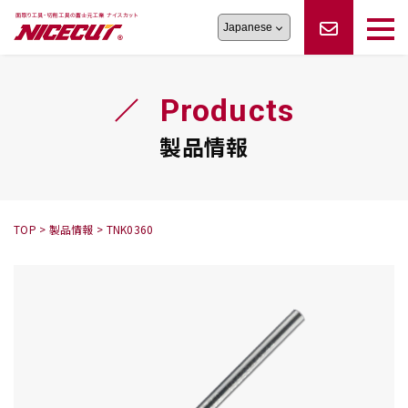
旋盤工具
シリーズ
製品情報
切削まめ知識
Products
フェイス・ショルダーシリーズ
かんたんオーダー
オーダー品依頼
トラブルシューティング
磨きの鬼
スティック異形状タイプ
サポート情報
製品情報
卓上型面取り機
シリーズ
ロックピンの逆ジメに注意
新着情報
カタログダウンロード
修理依頼書
採用情報
TOP
>
製品情報
>
TNK0360
会社概要
ハンディー
シリーズ
鬼
シリーズ