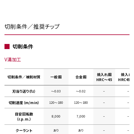
切削条件／推奨チップ
切削条件
V溝加工
焼入れ鋼
焼入れ
切削条件／被削材質
一般鋼
合金鋼
HRC～45
HRC45～
刃当り送り（fz）
～0.03
～0.02
−
−
切削速度（m/min）
120～180
120～180
−
−
目安回転数
8,000
7,000
−
−
（r.p.m.）
クーラント
あり
あり
−
−