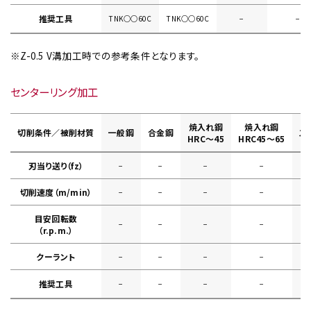
推奨工具
TNK○○60C
TNK○○60C
−
−
※Z-0.5 V溝加工時での参考条件となります。
センターリング加工
焼入れ鋼
焼入れ鋼
切削条件／被削材質
一般鋼
合金鋼
ス
HRC～45
HRC45～65
刃当り送り（fz）
−
−
−
−
切削速度（m/min）
−
−
−
−
目安回転数
−
−
−
−
（r.p.m.）
クーラント
−
−
−
−
推奨工具
−
−
−
−