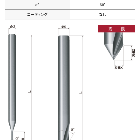
α°
60°
コーティング
なし