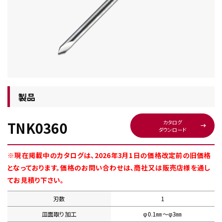
チップ・ビット情報
製品
TNK0360
カタログ
ダウンロード
工具・部品一覧
※現在掲載中のカタログは、2026年3月1日の価格改定前の旧価格
となっております。価格のお問い合わせは、商社又は販売店様を通し
てお見積り下さい。
刃数
1
生産終了品
皿面取り加工
φ0.1㎜〜φ3㎜