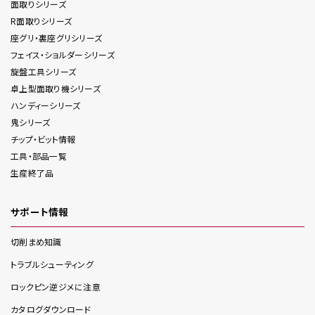
面取り
シリーズ
R面取り
シリーズ
座グリ・裏座グリ
シリーズ
フェイス・ショルダー
シリーズ
旋盤工具
シリーズ
卓上型面取り機
シリーズ
ハンディー
シリーズ
鬼
シリーズ
チップ・ビット情報
工具・部品一覧
生産終了品
サポート情報
切削まめ知識
トラブルシューティング
ロックピン逆ジメに注意
カタログダウンロード