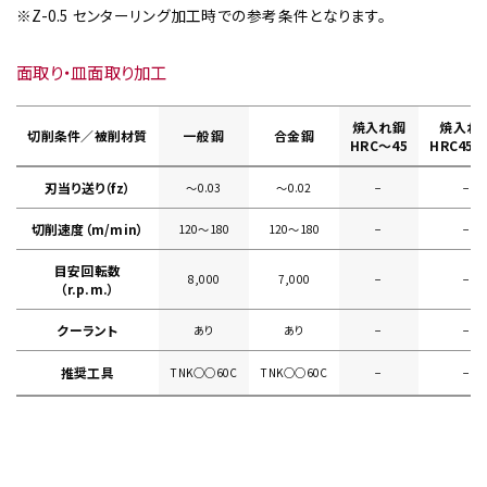
※Z-0.5 センターリング加工時での参考条件となります。
面取り・皿面取り加工
焼入れ鋼
焼入れ
切削条件／被削材質
一般鋼
合金鋼
HRC～45
HRC45～
刃当り送り（fz）
～0.03
～0.02
−
−
切削速度（m/min）
120～180
120～180
−
−
目安回転数
8,000
7,000
−
−
（r.p.m.）
クーラント
あり
あり
−
−
推奨工具
TNK○○60C
TNK○○60C
−
−