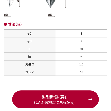
● 寸法（㎜）
φD
3
φd
3
L
60
ℓn
−
刃長 X
1.5
刃長 Z
2.6
製品情報に戻る
(CAD・取説はこちらから)