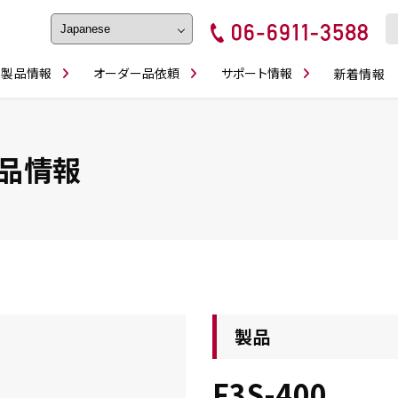
製品情報
オーダー品依頼
サポート情報
新着情報
フェイス・ショルダーシリーズ
磨きの鬼
卓上型面取り機
ブルシューティング
ロックピンの逆ジメに注意
カタログダウンロ
工具
シリーズ
かんたんオーダー
スティック異形状タイプ
シリーズ
品情報
・ビット情報
工具・部品一覧
製品
F3S-400