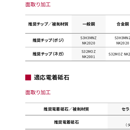
面取り加工
推奨チップ／被削材質
一般鋼
合金鋼
S3H3MNZ
S3H3MN
推奨チップ（ポジ）
NK2020
NK2020
S32MOZ
推奨チップ（ネガ）
S32MOZ NK
NK2001
適応電着砥石
面取り加工
推奨電着砥石／被削材質
セラ
推奨電着砥石
（