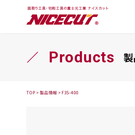
フェイス・ショルダ
切削まめ知識
トラ
旋盤
ー
シリーズ
Products
製
鬼
シリーズ
チップ
TOP
>
製品情報
>
F3S-400