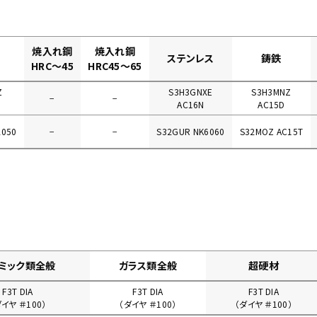
焼入れ鋼
焼入れ鋼
ステンレス
鋳鉄
HRC～45
HRC45～65
Z
S3H3GNXE
S3H3MNZ
−
−
AC16N
AC15D
2050
−
−
S32GUR NK6060
S32MOZ AC15T
ミック類全般
ガラス類全般
超硬材
F3T DIA
F3T DIA
F3T DIA
ダイヤ ＃100）
（ダイヤ ＃100）
（ダイヤ ＃100）