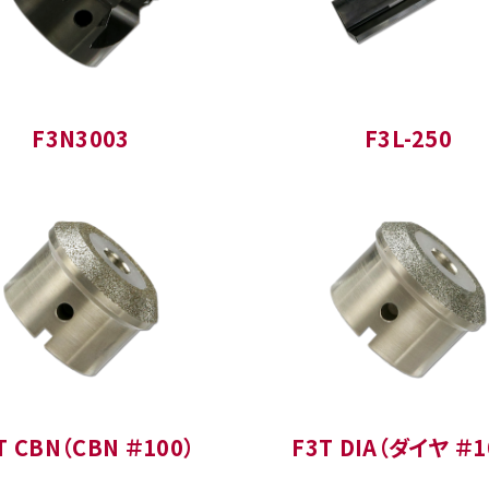
F3N3003
F3L-250
T CBN（CBN ＃100）
F3T DIA（ダイヤ ＃1