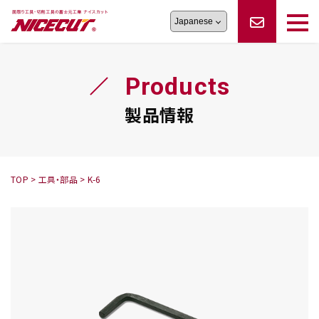
旋盤工具
シリーズ
製品情報
切削まめ知識
Products
フェイス・ショルダーシリーズ
かんたんオーダー
オーダー品依頼
トラブルシューティング
磨きの鬼
スティック異形状タイプ
サポート情報
製品情報
卓上型面取り機
シリーズ
ロックピンの逆ジメに注意
新着情報
カタログダウンロード
修理依頼書
採用情報
TOP
>
工具・部品
>
K-6
会社概要
ハンディー
シリーズ
鬼
シリーズ