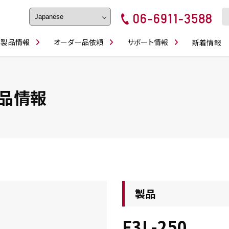
製品情報
オーダー品依頼
サポート情報
新着情報
フェイス・ショルダーシリーズ
磨きの鬼
卓上型面取り機
ブルシューティング
ロックピンの逆ジメに注意
カタログダウンロ
工具
シリーズ
かんたんオーダー
スティック異形状タイプ
シリーズ
品情報
・ビット情報
工具・部品一覧
製品
F3L-250