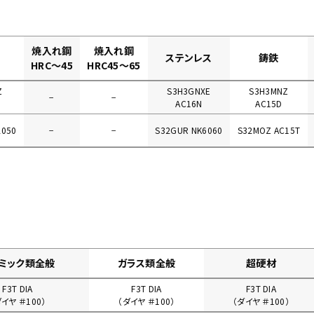
焼入れ鋼
焼入れ鋼
ステンレス
鋳鉄
HRC～45
HRC45～65
Z
S3H3GNXE
S3H3MNZ
−
−
AC16N
AC15D
2050
−
−
S32GUR NK6060
S32MOZ AC15T
ミック類全般
ガラス類全般
超硬材
F3T DIA
F3T DIA
F3T DIA
ダイヤ ＃100）
（ダイヤ ＃100）
（ダイヤ ＃100）