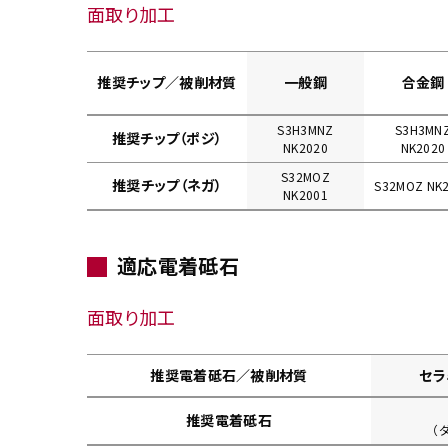
面取り加工
推奨チップ／被削材質
一般鋼
合金鋼
S3H3MNZ
S3H3MN
推奨チップ（ポジ）
NK2020
NK2020
S32MOZ
推奨チップ（ネガ）
S32MOZ NK
NK2001
適応電着砥石
面取り加工
推奨電着砥石／被削材質
セラ
推奨電着砥石
（