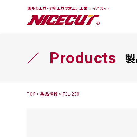
フェイス・ショルダ
切削まめ知識
トラ
旋盤
ー
シリーズ
Products
製
鬼
シリーズ
チップ
TOP
>
製品情報
>
F3L-250