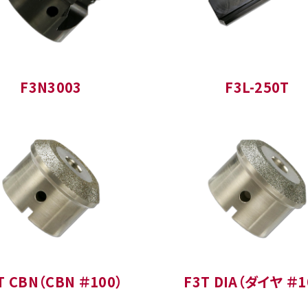
F3N3003
F3L-250T
T CBN（CBN ＃100）
F3T DIA（ダイヤ ＃1