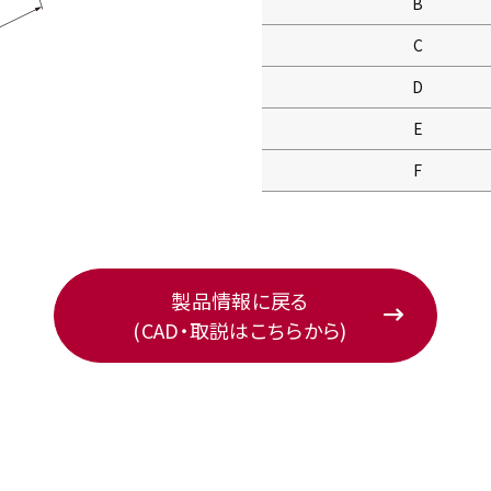
B
C
D
E
F
製品情報に戻る
(CAD・取説はこちらから)