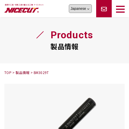
旋盤工具
シリーズ
製品情報
切削まめ知識
Products
フェイス・ショルダーシリーズ
かんたんオーダー
オーダー品依頼
トラブルシューティング
磨きの鬼
スティック異形状タイプ
サポート情報
製品情報
卓上型面取り機
シリーズ
ロックピンの逆ジメに注意
新着情報
カタログダウンロード
修理依頼書
採用情報
TOP
>
製品情報
>
BM3029T
会社概要
ハンディー
シリーズ
鬼
シリーズ