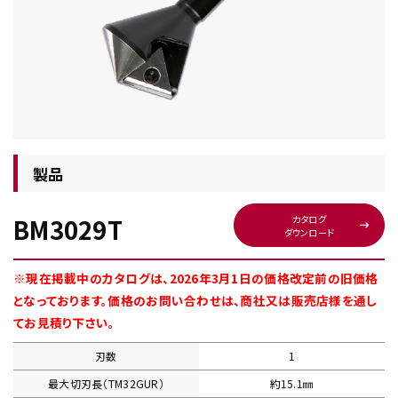
チップ・ビット情報
製品
BM3029T
カタログ
ダウンロード
工具・部品一覧
※現在掲載中のカタログは、2026年3月1日の価格改定前の旧価格
となっております。価格のお問い合わせは、商社又は販売店様を通し
てお見積り下さい。
刃数
1
生産終了品
最大切刃長（TM32GUR）
約15.1㎜