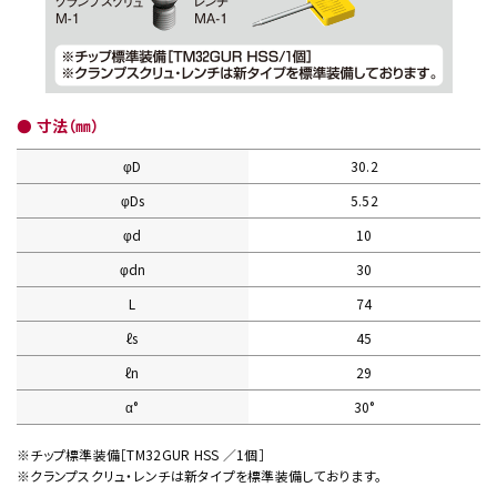
● 寸法（㎜）
φD
30.2
φDs
5.52
φd
10
φdn
30
L
74
ℓs
45
ℓn
29
α°
30°
※チップ標準装備［TM32GUR HSS ／1個］
※クランプスクリュ・レンチは新タイプを標準装備しております。