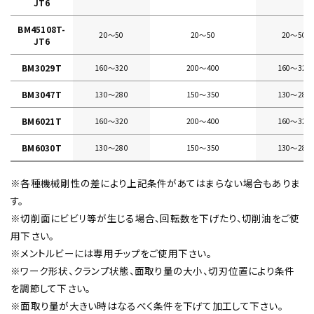
JT6
BM45108T-
20〜50
20〜50
20〜50
JT6
BM3029T
160〜320
200〜400
160〜320
BM3047T
130〜280
150〜350
130〜280
BM6021T
160〜320
200〜400
160〜320
BM6030T
130〜280
150〜350
130〜280
※各種機械剛性の差により上記条件があてはまらない場合もありま
す。
※切削面にビビリ等が生じる場合、回転数を下げたり、切削油をご使
用下さい。
※メントルビーには専用チップをご使用下さい。
※ワーク形状、クランプ状態、面取り量の大小、切刃位置により条件
を調節して下さい。
※面取り量が大きい時はなるべく条件を下げて加工して下さい。