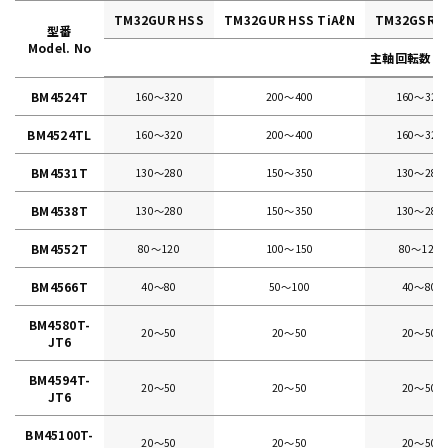
TM32GUR HSS
TM32GUR HSS TiAℓN
TM32GSR H
型番
Model. No
主軸回転数（r.p
BM4524T
160〜320
200〜400
160〜320
BM4524TL
160〜320
200〜400
160〜320
BM4531T
130〜280
150〜350
130〜280
BM4538T
130〜280
150〜350
130〜280
BM4552T
80〜120
100〜150
80〜120
BM4566T
40〜80
50〜100
40〜80
BM4580T-
20〜50
20〜50
20〜50
JT6
BM4594T-
20〜50
20〜50
20〜50
JT6
BM45100T-
20〜50
20〜50
20〜50