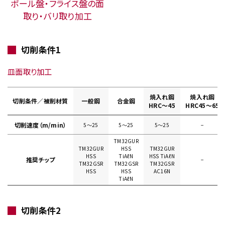
ボール盤・フライス盤の面
取り・バリ取り加工
切削条件1
皿面取り加工
焼入れ鋼
焼入れ鋼
切削条件／被削材質
一般鋼
合金鋼
HRC～45
HRC45～65
切削速度（m/min）
5〜25
5〜25
5〜25
−
TM32GUR
TM32GUR
HSS
TM32GUR
HSS
TiAℓN
HSS TiAℓN
推奨チップ
−
TM32GSR
TM32GSR
TM32GSR
HSS
HSS
AC16N
TiAℓN
切削条件2