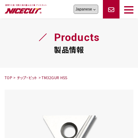
旋盤工具
シリーズ
製品情報
切削まめ知識
Products
フェイス・ショルダーシリーズ
かんたんオーダー
オーダー品依頼
トラブルシューティング
磨きの鬼
スティック異形状タイプ
サポート情報
製品情報
卓上型面取り機
シリーズ
ロックピンの逆ジメに注意
新着情報
カタログダウンロード
修理依頼書
採用情報
TOP
>
チップ・ビット
>
TM32GUR HSS
会社概要
ハンディー
シリーズ
鬼
シリーズ