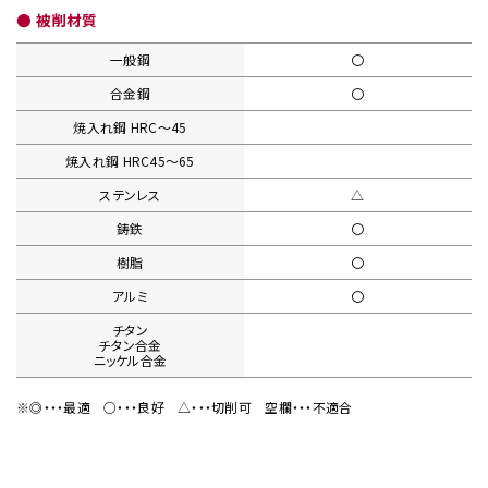
● 被削材質
一般鋼
〇
合金鋼
〇
焼入れ鋼
HRC〜45
焼入れ鋼
HRC45〜65
ステンレス
△
鋳鉄
〇
樹脂
〇
アルミ
〇
チタン
チタン合金
ニッケル合金
※◎・・・最適
○・・・良好
△・・・切削可
空欄・・・不適合