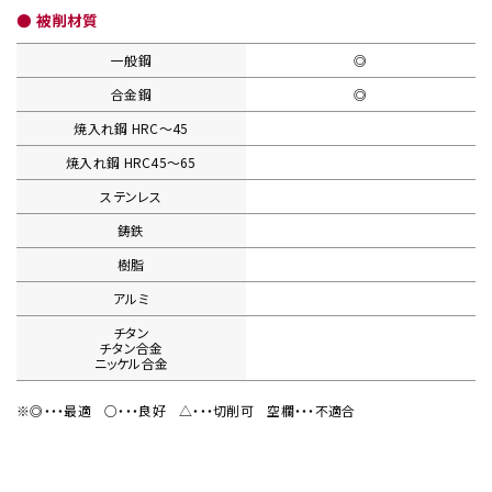
● 被削材質
一般鋼
◎
合金鋼
◎
焼入れ鋼
HRC〜45
焼入れ鋼
HRC45〜65
ステンレス
鋳鉄
樹脂
アルミ
チタン
チタン合金
ニッケル合金
※◎・・・最適
○・・・良好
△・・・切削可
空欄・・・不適合