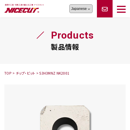
旋盤工具
シリーズ
製品情報
切削まめ知識
Products
フェイス・ショルダーシリーズ
かんたんオーダー
オーダー品依頼
トラブルシューティング
磨きの鬼
スティック異形状タイプ
サポート情報
製品情報
卓上型面取り機
シリーズ
ロックピンの逆ジメに注意
新着情報
カタログダウンロード
修理依頼書
採用情報
TOP
>
チップ・ビット
>
S3H3MNZ NK2001
会社概要
ハンディー
シリーズ
鬼
シリーズ