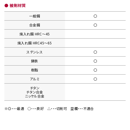
● 被削材質
一般鋼
〇
合金鋼
〇
焼入れ鋼
HRC〜45
焼入れ鋼
HRC45〜65
ステンレス
〇
鋳鉄
〇
樹脂
〇
アルミ
〇
チタン
チタン合金
ニッケル合金
※◎・・・最適
○・・・良好
△・・・切削可
空欄・・・不適合