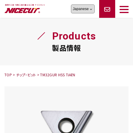
旋盤工具
シリーズ
製品情報
切削まめ知識
Products
フェイス・ショルダーシリーズ
かんたんオーダー
オーダー品依頼
トラブルシューティング
磨きの鬼
スティック異形状タイプ
サポート情報
製品情報
卓上型面取り機
シリーズ
ロックピンの逆ジメに注意
新着情報
カタログダウンロード
修理依頼書
採用情報
TOP
>
チップ・ビット
>
TM32GUR HSS TiAℓN
会社概要
ハンディー
シリーズ
鬼
シリーズ