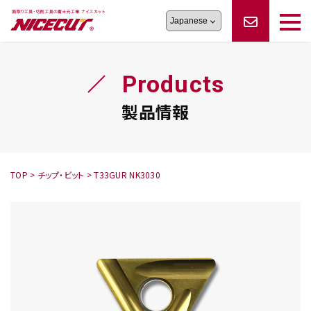
旋盤工具
シリーズ
製品情報
切削まめ知識
Products
フェイス・ショルダーシリーズ
かんたんオーダー
オーダー品依頼
トラブルシューティング
磨きの鬼
スティック異形状タイプ
サポート情報
製品情報
卓上型面取り機
シリーズ
ロックピンの逆ジメに注意
新着情報
カタログダウンロード
修理依頼書
採用情報
TOP
>
チップ・ビット
>
T33GUR NK3030
会社概要
ハンディー
シリーズ
鬼
シリーズ