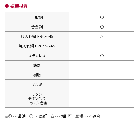
● 被削材質
一般鋼
〇
合金鋼
〇
焼入れ鋼
HRC〜45
△
焼入れ鋼
HRC45〜65
ステンレス
〇
鋳鉄
樹脂
アルミ
チタン
チタン合金
ニッケル合金
※◎・・・最適
○・・・良好
△・・・切削可
空欄・・・不適合