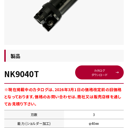
チップ・ビット情報
製品
NK9040T
カタログ
ダウンロード
工具・部品一覧
※現在掲載中のカタログは、2026年3月1日の価格改定前の旧価格
となっております。価格のお問い合わせは、商社又は販売店様を通し
てお見積り下さい。
刃数
3
生産終了品
能力 (ショルダー加工)
φ40㎜