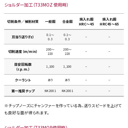
ショルダー加工（T33MOZ 使用時）
焼入れ鋼
焼入れ鋼
切削条件／被削材質
一般鋼
合金鋼
HRC～45
HRC45～65
0.1〜
0.1〜
刃当り送り（fz）
−
−
0
0.3
0.3
200〜
200〜
切削速度（m/min）
−
−
220
220
目安回転数
1,100
1,100
−
−
（r.p.m.）
クーラント
あり
あり
−
−
第一推奨チップ
NK2001
NK2001
−
−
※チップノーズにチャンファーを作っている為、送りスピードを上げて
も良好な面が得られます。
ショルダー加工（T33MOR使用時）