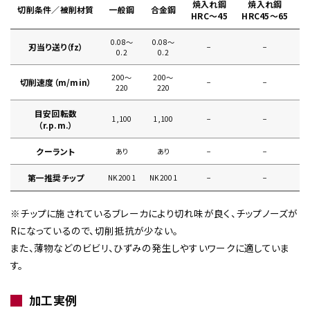
焼入れ鋼
焼入れ鋼
切削条件／被削材質
一般鋼
合金鋼
HRC～45
HRC45～65
0.08〜
0.08〜
刃当り送り（fz）
−
−
0
0.2
0.2
200〜
200〜
切削速度（m/min）
−
−
220
220
目安回転数
1,100
1,100
−
−
（r.p.m.）
クーラント
あり
あり
−
−
第一推奨チップ
NK2001
NK2001
−
−
※チップに施されているブレーカにより切れ味が良く、チップノーズが
Rになっているので、切削抵抗が少ない。
また、薄物などのビビリ、ひずみの発生しやすいワークに適していま
す。
加工実例