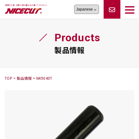
旋盤工具
シリーズ
製品情報
切削まめ知識
Products
フェイス・ショルダーシリーズ
かんたんオーダー
オーダー品依頼
トラブルシューティング
磨きの鬼
スティック異形状タイプ
サポート情報
製品情報
卓上型面取り機
シリーズ
ロックピンの逆ジメに注意
新着情報
カタログダウンロード
修理依頼書
採用情報
TOP
>
製品情報
>
NK9040T
会社概要
ハンディー
シリーズ
鬼
シリーズ