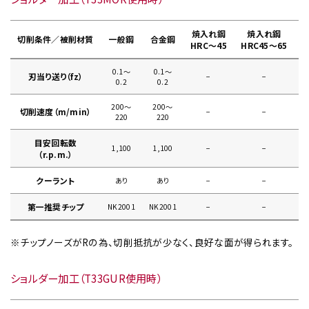
焼入れ鋼
焼入れ鋼
切削条件／被削材質
一般鋼
合金鋼
HRC～45
HRC45～65
0.1〜
0.1〜
刃当り送り（fz）
−
−
0
0.2
0.2
200〜
200〜
切削速度（m/min）
−
−
220
220
目安回転数
1,100
1,100
−
−
（r.p.m.）
クーラント
あり
あり
−
−
第一推奨チップ
NK2001
NK2001
−
−
※チップノーズがRの為、切削抵抗が少なく、良好な面が得られます。
ショルダー加工（T33GUR使用時）