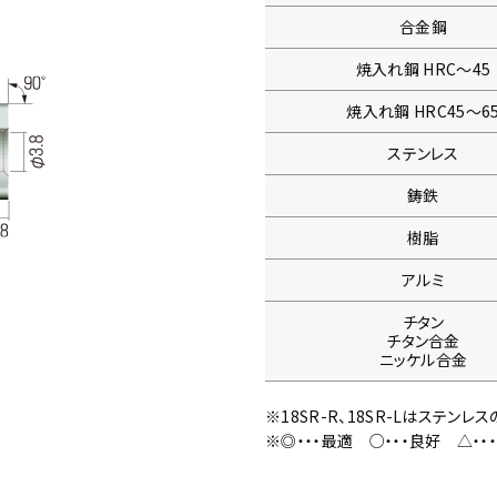
合金鋼
焼入れ鋼
HRC〜45
焼入れ鋼
HRC45〜6
ステンレス
鋳鉄
樹脂
アルミ
チタン
チタン合金
ニッケル合金
※18SR-R、18SR-Lはステン
※◎・・・最適
○・・・良好
△・・