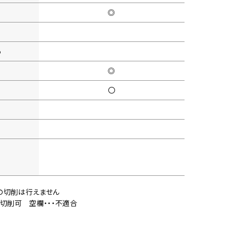
◎
5
◎
〇
レスの切削は行えません
・切削可
空欄・・・不適合