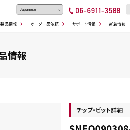
製品情報
オーダー品依頼
サポート情報
新着情報
フェイス・ショルダーシリーズ
磨きの鬼
卓上型面取り機
ブルシューティング
ロックピンの逆ジメに注意
カタログダウンロ
工具
シリーズ
かんたんオーダー
スティック異形状タイプ
シリーズ
品情報
・ビット情報
工具・部品一覧
チップ・ビット詳細
SNEQ090308