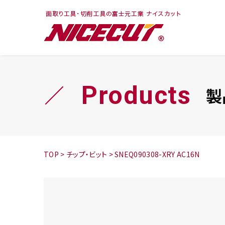
フェイス・ショルダ
切削まめ知識
トラ
旋盤
ー
シリーズ
Products
製
鬼
シリーズ
チップ
TOP
>
チップ・ビット
>
SNEQ090308-XRY AC16N